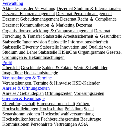
Verwaltung
Aktuelles aus der Verwaltung
Dezernat Studium & Internationales
Dezernat Finanzmanagement
Dezernat Personalmanagement
Dezernat Gebäudemanagement
Dezernat Recht ＆ Compliance
Dezernat Kommunikation ＆ Marketing
Dezernat
Organisationsentwicklung & Campusmanagement
Dezernat
Forschung & Transfer
Stabsstelle Arbeitssicherheit ＆ Gesundheit
Stabsstelle Innenrevision
Stabsstelle In­for­ma­ti­ons­sicher­heit
Stabsstelle Diversity
Stabsstelle Innovation und Qualität von
Studium und Lehre
Stabsstelle HISinOne
Organigramme
Gesetze,
Ordnungen & Bekanntmachungen
Profil
Übersicht
Geschichte
Zahlen & Fakten
Werte & Leitbilder
Imagefilme
Hochschulstrategie
Veranstaltungen & Termine
Veranstaltungen, Termine & Hinweise
HSD-Kalender
Anreise & Öffnungszeiten
Anreise / Gebäudeplan
Öffnungszeiten
Vorlesungszeiten
Gremien & Beauftragte
Ehrenbürgerschaft
Ehrensenatorenschaft
Frühere
Hochschulleitungen
Hochschulrat
Präsidium
Senat
Senatskommissionen
Hochschulwahlversammlung
Hochschulkonferenz
Fachbereichsgremien
Beauftragte
Kommissionen
Personalräte
Vertretungen
AStA