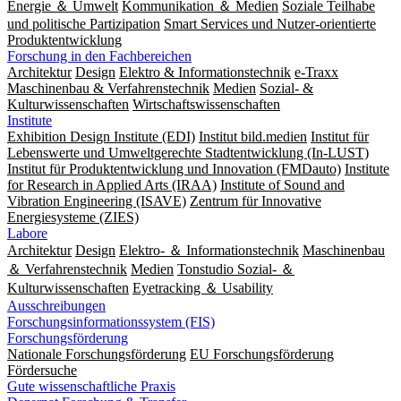
Energie ＆ Umwelt
Kommunikation ＆ Medien
Soziale Teilhabe
und politische Partizipation
Smart Services und Nutzer-orientierte
Produktentwicklung
Forschung in den Fachbereichen
Architektur
Design
Elektro & Informationstechnik
e-Traxx
Maschinenbau & Verfahrenstechnik
Medien
Sozial- &
Kulturwissenschaften
Wirtschaftswissenschaften
Institute
Exhibition Design Institute (EDI)
Institut bild.medien
Institut für
Lebenswerte und Umweltgerechte Stadtentwicklung (In-LUST)
Institut für Produktentwicklung und Innovation (FMDauto)
Institute
for Research in Applied Arts (IRAA)
Institute of Sound and
Vibration Engineering (ISAVE)
Zentrum für Innovative
Energiesysteme (ZIES)
Labore
Architektur
Design
Elektro- ＆ Informationstechnik
Maschinenbau
＆ Verfahrenstechnik
Medien
Tonstudio Sozial- ＆
Kulturwissenschaften
Eyetracking ＆ Usability
Ausschreibungen
Forschungsinformationssystem (FIS)
Forschungsförderung
Nationale Forschungsförderung
EU Forschungsförderung
Fördersuche
Gute wissenschaftliche Praxis