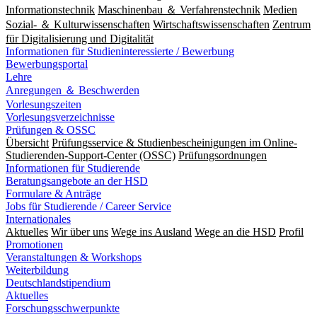
Informationstechnik
Maschinenbau ＆ Verfahrenstechnik
Medien
Sozial- ＆ Kulturwissenschaften
Wirtschaftswissenschaften
Zentrum
für Digitalisierung und Digitalität
Informationen für Studieninteressierte / Bewerbung
Bewerbungsportal
Lehre
Anregungen ＆ Beschwerden
Vorlesungszeiten
Vorlesungsverzeichnisse
Prüfungen & OSSC
Übersicht
Prüfungsservice & Studienbescheinigungen im Online-
Studierenden-Support-Center (OSSC)
Prüfungsordnungen
Informationen für Studierende
Beratungsangebote an der HSD
Formulare & Anträge
Jobs für Studierende / Career Service
Internationales
Aktuelles
Wir über uns
Wege ins Ausland
Wege an die HSD
Profil
Promotionen
Veranstaltungen & Workshops
Weiterbildung
Deutschlandstipendium
Aktuelles
Forschungsschwerpunkte