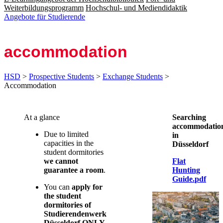
Weiterbildungsprogramm
Hochschul- und Mediendidaktik
Angebote für Studierende
ac­com­mo­da­tion
HSD
>
Prospective Students
>
Exchange Students
>
Accommodation
​​​​​At a glance
Searching
accommodatio
Due to limited
in
capacities in the
Düsseldorf​
student dormitories
we cannot
Flat
guarantee a room
.
Hunting
Guide.pdf
You can
apply for
the student
dormitories of
Studierendenwerk
Düsseldorf ONLY