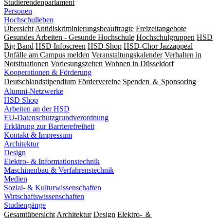
Studierendenparlament
Personen
Hochschulleben
Übersicht
Antidiskriminierungsbeauftragte
Freizeitangebote
Gesundes Arbeiten - Gesunde Hochschule
Hochschulgruppen
HSD
Big Band
HSD Infoscreen
HSD Shop
HSD-Chor Jazzappeal
Unfälle am Campus melden
Veranstaltungskalender
Verhalten in
Notsituationen
Vorlesungszeiten
Wohnen in Düsseldorf
Kooperationen & Förderung
Deutschlandstipendium
Fördervereine
Spenden ＆ Sponsoring
Alumni-Netzwerke
HSD Shop
Arbeiten an der HSD
EU-Datenschutzgrundverordnung
Erklärung zur Barrierefreiheit
Kontakt & Impressum
Architektur
Design
Elektro- & Informationstechnik
Maschinenbau & Verfahrenstechnik
Medien
Sozial- & Kulturwissenschaften
Wirtschaftswissenschaften
Studiengänge
Gesamtübersicht
Architektur
Design
Elektro- ＆