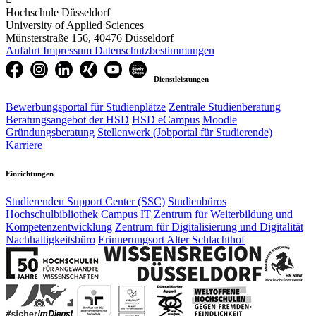
Hochschule Düsseldorf
University of Applied Sciences
Münsterstraße 156, 40476 Düsseldorf
Anfahrt
Impressum
Datenschutzbestimmungen
Dienstleistungen
Bewerbungsportal für Studienplätze
Zentrale Studienberatung
Beratungsangebot der HSD
HSD eCampus
Moodle
Gründungsberatung
Stellenwerk (Jobportal für Studierende)
Karriere
Einrichtungen
Studierenden Support Center (SSC)
Studienbüros
Hochschulbibliothek
Campus IT
Zentrum für Weiterbildung und
Kompetenzentwicklung
Zentrum für Digitalisierung und Digitalität
Nachhaltigkeitsbüro
Erinnerungsort Alter Schlachthof