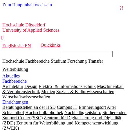
Zum Hauptinhalt wechseln
?!
Hochschule
Hochschule Düsseldorf
Düsseldorf
University of Applied Sciences

Quicklinks
English site
EN
Hochschule
Fachbereiche
Studium
Forschung
Transfer
Weiterbildung
Aktuelles
Fachbereiche
Architektur
Design
Elektro- & Informationstechnik
Maschinenbau
& Verfahrenstechnik
Medien
Sozial- & Kulturwissenschaften
Wirtschaftswissenschaften
Einrichtungen
Beratungsstellen an der HSD
Campus IT
Erinnerungsort Alter
Schlachthof
Hochschulbibliothek
Nachhaltigkeitsbüro
Studierenden
Support Center (SSC)
Zentrum für Digitalisierung und Digitalität
(ZDD)
Zentrum für Weiterbildung und Kompetenzentwicklung
(ZWEK)