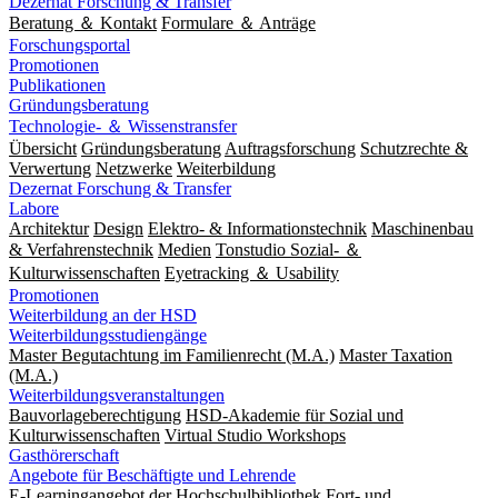
Dezernat Forschung & Transfer
Beratung ＆ Kontakt
Formulare ＆ Anträge
Forschungsportal
Promotionen
Publikationen
Gründungsberatung
Technologie- ＆ Wissenstransfer
Übersicht
Gründungsberatung
Auftragsforschung
Schutzrechte &
Verwertung
Netzwerke
Weiterbildung
Dezernat Forschung & Transfer
Labore
Architektur
Design
Elektro- & Informationstechnik
Maschinenbau
& Verfahrenstechnik
Medien
Tonstudio Sozial- ＆
Kulturwissenschaften
Eyetracking ＆ Usability
Promotionen
Weiterbildung an der HSD
Weiterbildungsstudiengänge
Master Begutachtung im Familienrecht (M.A.)
Master Taxation
(M.A.)
Weiterbildungsveranstaltungen
Bauvorlageberechtigung
HSD-Akademie für Sozial und
Kulturwissenschaften
Virtual Studio Workshops
Gasthörerschaft
Angebote für Beschäftigte und Lehrende
E-Learningangebot der Hochschulbibliothek
Fort- und