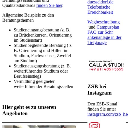
Beratungsverständnis und
duesseldorf.de​​
Qualitätsstandards
finden Sie hier​
.
​Telefonische
Erreichbarkeit​
Allgemeine Beispiele zu den
Beratungsthemen
Wegbeschreibung​
und
Campu​splan
Studieneingangsberatung (z. B.
FAQ zur Schr​
zu Brückenkursen, Orientierung
ankenanlage in der
im Studienstart)
Tiefgarage​​​
Studienbegleitende Beratung ( z.
B. Orientierung und Hilfen im
Studium, Fachwechsel, Zweifel
am Studium)
Studienausgangsberatung (z. B.
weiterführendes Studium oder
Berufseinstieg)
Vermittlung geeigneter
ZSB bei
weiterführender Beratungsstellen ​
Instagram
Den ZSB-Kanal
Hier geht es zu unseren
finden Sie unter ​
Angeboten​​​​
instagram.com/zsb_hs