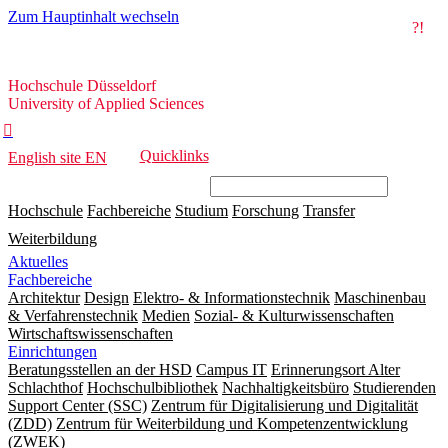
Zum Hauptinhalt wechseln
?!
Hochschule
Hochschule Düsseldorf
Düsseldorf
University of Applied Sciences

Quicklinks
English site
EN
Hochschule
Fachbereiche
Studium
Forschung
Transfer
Weiterbildung
Aktuelles
Fachbereiche
Architektur
Design
Elektro- & Informationstechnik
Maschinenbau
& Verfahrenstechnik
Medien
Sozial- & Kulturwissenschaften
Wirtschaftswissenschaften
Einrichtungen
Beratungsstellen an der HSD
Campus IT
Erinnerungsort Alter
Schlachthof
Hochschulbibliothek
Nachhaltigkeitsbüro
Studierenden
Support Center (SSC)
Zentrum für Digitalisierung und Digitalität
(ZDD)
Zentrum für Weiterbildung und Kompetenzentwicklung
(ZWEK)