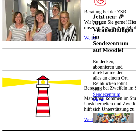
Beratung bei der ZSB
Jetzt neu: 🎉
Wir beraten Sie gerne! Hier
Alle
unserem Beratungsangebot
Veranstaltungen
im
W​ei​ter
Sendezentrum
auf Moodle!
Entdecken,
abonnieren und
direkt anmelden –
alles an einem Ort.
Reinklicken lohnt
Beratung bei Zweifeln im
sich!
​​Sendezentrum
Manchmal kommen im St
Moodle​
Unsicherheiten und Zweife
hilft sich Unterstützung zu
Weiter