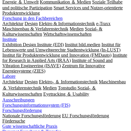
Energie ＆ Umwelt
Kommunikation ＆ Medien
Soziale Teilhabe
und politische Partizipation
Smart Services und Nutzer-orientierte
Produktentwicklung
Forschung in den Fachbereichen
Architektur
Design
Elektro & Informationstechnik
e-Traxx
Maschinenbau & Verfahrenstechnik
Medien
Sozial- &
Kulturwissenschaften
Wirtschaftswissenschaften
Institute
Exhibition Design Institute (EDI)
Institut bild.medien
Institut für
Lebenswerte und Umweltgerechte Stadtentwicklung (In-LUST)
Institut für Produktentwicklung und Innovation (FMDauto)
Institute
for Research in Applied Arts (IRAA)
Institute of Sound and
Vibration Engineering (ISAVE)
Zentrum für Innovative
Energiesysteme (ZIES)
Labore
Architektur
Design
Elektro- ＆ Informationstechnik
Maschinenbau
＆ Verfahrenstechnik
Medien
Tonstudio Sozial- ＆
Kulturwissenschaften
Eyetracking ＆ Usability
Ausschreibungen
Forschungsinformationssystem (FIS)
Forschungsförderung
Nationale Forschungsförderung
EU Forschungsförderung
Fördersuche
Gute wissenschaftliche Praxis