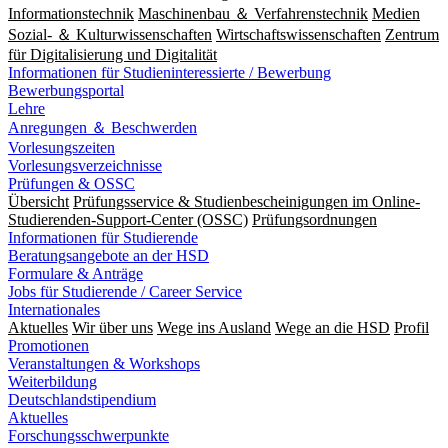
Informationstechnik
Maschinenbau ＆ Verfahrenstechnik
Medien
Sozial- ＆ Kulturwissenschaften
Wirtschaftswissenschaften
Zentrum
für Digitalisierung und Digitalität
Informationen für Studieninteressierte / Bewerbung
Bewerbungsportal
Lehre
Anregungen ＆ Beschwerden
Vorlesungszeiten
Vorlesungsverzeichnisse
Prüfungen & OSSC
Übersicht
Prüfungsservice & Studienbescheinigungen im Online-
Studierenden-Support-Center (OSSC)
Prüfungsordnungen
Informationen für Studierende
Beratungsangebote an der HSD
Formulare & Anträge
Jobs für Studierende / Career Service
Internationales
Aktuelles
Wir über uns
Wege ins Ausland
Wege an die HSD
Profil
Promotionen
Veranstaltungen & Workshops
Weiterbildung
Deutschlandstipendium
Aktuelles
Forschungsschwerpunkte