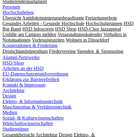
Studierendenparlament
Personen
Hochschulleben
Übersicht
Antidiskriminierungsbeauftragte
Freizeitangebote
Gesundes Arbeiten - Gesunde Hochschule
Hochschulgruppen
HSD
Big Band
HSD Infoscreen
HSD Shop
HSD-Chor Jazzappeal
Unfälle am Campus melden
Veranstaltungskalender
Verhalten in
Notsituationen
Vorlesungszeiten
Wohnen in Düsseldorf
Kooperationen & Förderung
Deutschlandstipendium
Fördervereine
Spenden ＆ Sponsoring
Alumni-Netzwerke
HSD Shop
Arbeiten an der HSD
EU-Datenschutzgrundverordnung
Erklärung zur Barrierefreiheit
Kontakt & Impressum
Architektur
Design
Elektro- & Informationstechnik
Maschinenbau & Verfahrenstechnik
Medien
Sozial- & Kulturwissenschaften
Wirtschaftswissenschaften
Studiengänge
Gesamtübersicht
Architektur
Design
Elektro- ＆