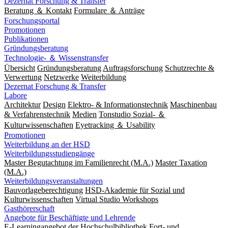
Dezernat Forschung & Transfer
Beratung ＆ Kontakt
Formulare ＆ Anträge
Forschungsportal
Promotionen
Publikationen
Gründungsberatung
Technologie- ＆ Wissenstransfer
Übersicht
Gründungsberatung
Auftragsforschung
Schutzrechte &
Verwertung
Netzwerke
Weiterbildung
Dezernat Forschung & Transfer
Labore
Architektur
Design
Elektro- & Informationstechnik
Maschinenbau
& Verfahrenstechnik
Medien
Tonstudio Sozial- ＆
Kulturwissenschaften
Eyetracking ＆ Usability
Promotionen
Weiterbildung an der HSD
Weiterbildungsstudiengänge
Master Begutachtung im Familienrecht (M.A.)
Master Taxation
(M.A.)
Weiterbildungsveranstaltungen
Bauvorlageberechtigung
HSD-Akademie für Sozial und
Kulturwissenschaften
Virtual Studio Workshops
Gasthörerschaft
Angebote für Beschäftigte und Lehrende
E-Learningangebot der Hochschulbibliothek
Fort- und