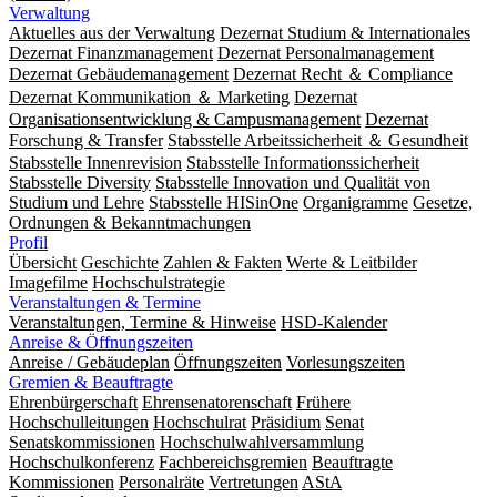
Verwaltung
Aktuelles aus der Verwaltung
Dezernat Studium & Internationales
Dezernat Finanzmanagement
Dezernat Personalmanagement
Dezernat Gebäudemanagement
Dezernat Recht ＆ Compliance
Dezernat Kommunikation ＆ Marketing
Dezernat
Organisationsentwicklung & Campusmanagement
Dezernat
Forschung & Transfer
Stabsstelle Arbeitssicherheit ＆ Gesundheit
Stabsstelle Innenrevision
Stabsstelle In­for­ma­ti­ons­sicher­heit
Stabsstelle Diversity
Stabsstelle Innovation und Qualität von
Studium und Lehre
Stabsstelle HISinOne
Organigramme
Gesetze,
Ordnungen & Bekanntmachungen
Profil
Übersicht
Geschichte
Zahlen & Fakten
Werte & Leitbilder
Imagefilme
Hochschulstrategie
Veranstaltungen & Termine
Veranstaltungen, Termine & Hinweise
HSD-Kalender
Anreise & Öffnungszeiten
Anreise / Gebäudeplan
Öffnungszeiten
Vorlesungszeiten
Gremien & Beauftragte
Ehrenbürgerschaft
Ehrensenatorenschaft
Frühere
Hochschulleitungen
Hochschulrat
Präsidium
Senat
Senatskommissionen
Hochschulwahlversammlung
Hochschulkonferenz
Fachbereichsgremien
Beauftragte
Kommissionen
Personalräte
Vertretungen
AStA