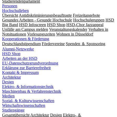
Studierendenparlament
Personen
Hochschulleben
Übersicht
Antidiskriminierungsbeauftragte
Freizeitangebote
Gesundes Arbeiten - Gesunde Hochschule
Hochschulgruppen
HSD
Big Band
HSD Infoscreen
HSD Shop
HSD-Chor Jazzappeal
Unfälle am Campus melden
Veranstaltungskalender
Verhalten in
Notsituationen
Vorlesungszeiten
Wohnen in Düsseldorf
Kooperationen & Förderung
Deutschlandstipendium
Fördervereine
Spenden ＆ Sponsoring
Alumni-Netzwerke
HSD Shop
Arbeiten an der HSD
EU-Datenschutzgrundverordnung
Erklärung zur Barrierefreiheit
Kontakt & Impressum
Architektur
Design
Elektro- & Informationstechnik
Maschinenbau & Verfahrenstechnik
Medien
Sozial- & Kulturwissenschaften
Wirtschaftswissenschaften
Studiengänge
Gesamtübersicht
Architektur
Design
Elektro- ＆