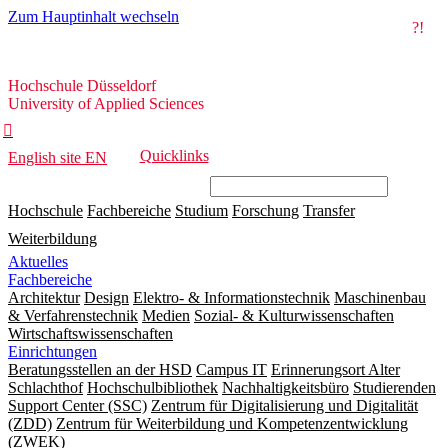
Zum Hauptinhalt wechseln
?!
Hochschule
Hochschule Düsseldorf
Düsseldorf
University of Applied Sciences

Quicklinks
English site
EN
Hochschule
Fachbereiche
Studium
Forschung
Transfer
Weiterbildung
Aktuelles
Fachbereiche
Architektur
Design
Elektro- & Informationstechnik
Maschinenbau
& Verfahrenstechnik
Medien
Sozial- & Kulturwissenschaften
Wirtschaftswissenschaften
Einrichtungen
Beratungsstellen an der HSD
Campus IT
Erinnerungsort Alter
Schlachthof
Hochschulbibliothek
Nachhaltigkeitsbüro
Studierenden
Support Center (SSC)
Zentrum für Digitalisierung und Digitalität
(ZDD)
Zentrum für Weiterbildung und Kompetenzentwicklung
(ZWEK)