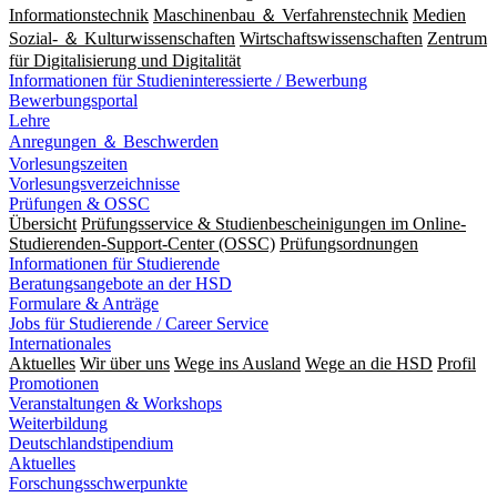
Informationstechnik
Maschinenbau ＆ Verfahrenstechnik
Medien
Sozial- ＆ Kulturwissenschaften
Wirtschaftswissenschaften
Zentrum
für Digitalisierung und Digitalität
Informationen für Studieninteressierte / Bewerbung
Bewerbungsportal
Lehre
Anregungen ＆ Beschwerden
Vorlesungszeiten
Vorlesungsverzeichnisse
Prüfungen & OSSC
Übersicht
Prüfungsservice & Studienbescheinigungen im Online-
Studierenden-Support-Center (OSSC)
Prüfungsordnungen
Informationen für Studierende
Beratungsangebote an der HSD
Formulare & Anträge
Jobs für Studierende / Career Service
Internationales
Aktuelles
Wir über uns
Wege ins Ausland
Wege an die HSD
Profil
Promotionen
Veranstaltungen & Workshops
Weiterbildung
Deutschlandstipendium
Aktuelles
Forschungsschwerpunkte