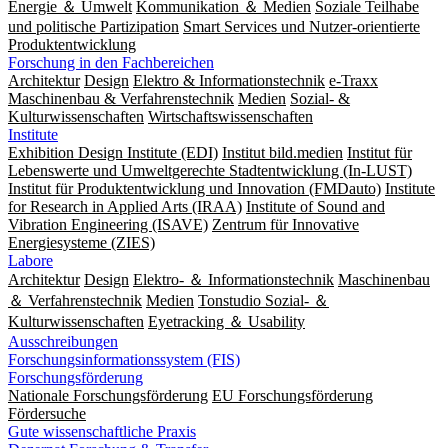
Energie ＆ Umwelt
Kommunikation ＆ Medien
Soziale Teilhabe
und politische Partizipation
Smart Services und Nutzer-orientierte
Produktentwicklung
Forschung in den Fachbereichen
Architektur
Design
Elektro & Informationstechnik
e-Traxx
Maschinenbau & Verfahrenstechnik
Medien
Sozial- &
Kulturwissenschaften
Wirtschaftswissenschaften
Institute
Exhibition Design Institute (EDI)
Institut bild.medien
Institut für
Lebenswerte und Umweltgerechte Stadtentwicklung (In-LUST)
Institut für Produktentwicklung und Innovation (FMDauto)
Institute
for Research in Applied Arts (IRAA)
Institute of Sound and
Vibration Engineering (ISAVE)
Zentrum für Innovative
Energiesysteme (ZIES)
Labore
Architektur
Design
Elektro- ＆ Informationstechnik
Maschinenbau
＆ Verfahrenstechnik
Medien
Tonstudio Sozial- ＆
Kulturwissenschaften
Eyetracking ＆ Usability
Ausschreibungen
Forschungsinformationssystem (FIS)
Forschungsförderung
Nationale Forschungsförderung
EU Forschungsförderung
Fördersuche
Gute wissenschaftliche Praxis