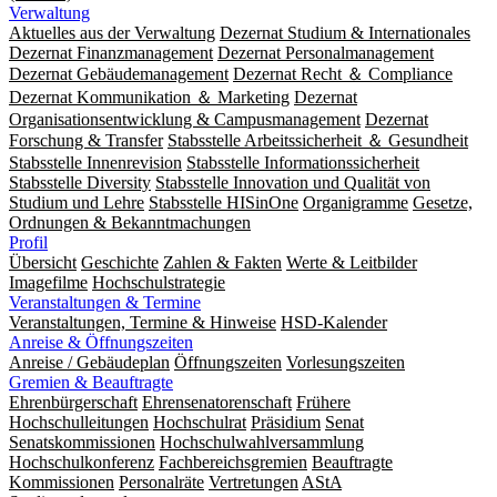
Verwaltung
Aktuelles aus der Verwaltung
Dezernat Studium & Internationales
Dezernat Finanzmanagement
Dezernat Personalmanagement
Dezernat Gebäudemanagement
Dezernat Recht ＆ Compliance
Dezernat Kommunikation ＆ Marketing
Dezernat
Organisationsentwicklung & Campusmanagement
Dezernat
Forschung & Transfer
Stabsstelle Arbeitssicherheit ＆ Gesundheit
Stabsstelle Innenrevision
Stabsstelle In­for­ma­ti­ons­sicher­heit
Stabsstelle Diversity
Stabsstelle Innovation und Qualität von
Studium und Lehre
Stabsstelle HISinOne
Organigramme
Gesetze,
Ordnungen & Bekanntmachungen
Profil
Übersicht
Geschichte
Zahlen & Fakten
Werte & Leitbilder
Imagefilme
Hochschulstrategie
Veranstaltungen & Termine
Veranstaltungen, Termine & Hinweise
HSD-Kalender
Anreise & Öffnungszeiten
Anreise / Gebäudeplan
Öffnungszeiten
Vorlesungszeiten
Gremien & Beauftragte
Ehrenbürgerschaft
Ehrensenatorenschaft
Frühere
Hochschulleitungen
Hochschulrat
Präsidium
Senat
Senatskommissionen
Hochschulwahlversammlung
Hochschulkonferenz
Fachbereichsgremien
Beauftragte
Kommissionen
Personalräte
Vertretungen
AStA