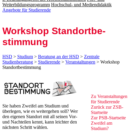
Weiterbildungsprogramm
Hochschul- und Mediendidaktik
Angebote für Studierende
Work­shop Stand­ort­be­
stimmung
HSD
>
Studium
>
Beratung an der HSD
>
Zentrale
Studienberatung
>
Studierende
>
Veranstaltungen
> Workshop
Standortbestimmung
Zu V​era​nsta​ltungen
für Studierende
​Sie haben Zweifel am Studium und
Zurück zu
r ZSB​-
überlegen, wie es weitergehen soll? Wer
Startseite
den eigenen Standort mit all seinen Vor-
Zur PSB-​Startseite
und Nachteilen kennt, kann leichter den
Zweifel am
nächsten Schritt wählen.
Studium?