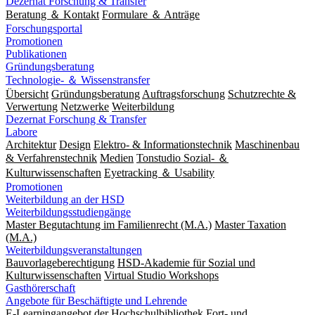
Dezernat Forschung & Transfer
Beratung ＆ Kontakt
Formulare ＆ Anträge
Forschungsportal
Promotionen
Publikationen
Gründungsberatung
Technologie- ＆ Wissenstransfer
Übersicht
Gründungsberatung
Auftragsforschung
Schutzrechte &
Verwertung
Netzwerke
Weiterbildung
Dezernat Forschung & Transfer
Labore
Architektur
Design
Elektro- & Informationstechnik
Maschinenbau
& Verfahrenstechnik
Medien
Tonstudio Sozial- ＆
Kulturwissenschaften
Eyetracking ＆ Usability
Promotionen
Weiterbildung an der HSD
Weiterbildungsstudiengänge
Master Begutachtung im Familienrecht (M.A.)
Master Taxation
(M.A.)
Weiterbildungsveranstaltungen
Bauvorlageberechtigung
HSD-Akademie für Sozial und
Kulturwissenschaften
Virtual Studio Workshops
Gasthörerschaft
Angebote für Beschäftigte und Lehrende
E-Learningangebot der Hochschulbibliothek
Fort- und