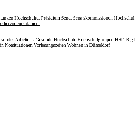
itungen
Hochschulrat
Präsidium
Senat
Senatskommissionen
Hochschul
tudierendenparlament
sundes Arbeiten - Gesunde Hochschule
Hochschulgruppen
HSD Big 
in Notsituationen
Vorlesungszeiten
Wohnen in Düsseldorf
g