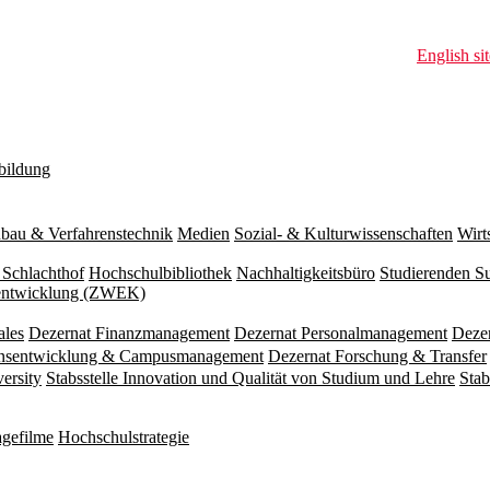
English sit
bildung
bau & Verfahrenstechnik
Medien
Sozial- & Kulturwissenschaften
Wirt
 Schlachthof
Hochschulbibliothek
Nachhaltigkeitsbüro
Studierenden S
zentwicklung (ZWEK)
ales
Dezernat Finanzmanagement
Dezernat Personalmanagement
Deze
ionsentwicklung & Campusmanagement
Dezernat Forschung & Transfer
versity
Stabsstelle Innovation und Qualität von Studium und Lehre
Stab
gefilme
Hochschulstrategie