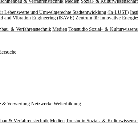
schinenbau & Verfahrenstechnik
Medien
Sozial- & Kulturwissenschaf
 für Lebenswerte und Umweltgerechte Stadtentwicklung (In-LUST)
Ins
und and Vibration Engineering (ISAVE)
Zentrum für Innovative Energi
nbau ＆ Verfahrenstechnik
Medien
Tonstudio Sozial- ＆ Kulturwissens
dersuche
e & Verwertung
Netzwerke
Weiterbildung
bau & Verfahrenstechnik
Medien
Tonstudio Sozial- ＆ Kulturwissensc