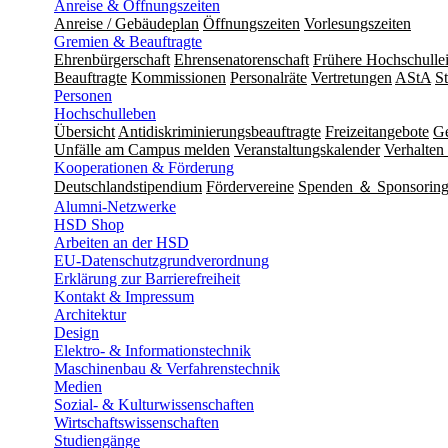
Anreise & Öffnungszeiten
Anreise / Gebäudeplan
Öffnungszeiten
Vorlesungszeiten
Gremien & Beauftragte
Ehrenbürgerschaft
Ehrensenatorenschaft
Frühere Hochschulle
Beauftragte
Kommissionen
Personalräte
Vertretungen
AStA
S
Personen
Hochschulleben
Übersicht
Antidiskriminierungsbeauftragte
Freizeitangebote
Ge
Unfälle am Campus melden
Veranstaltungskalender
Verhalten 
Kooperationen & Förderung
Deutschlandstipendium
Fördervereine
Spenden ＆ Sponsorin
Alumni-Netzwerke
HSD Shop
Arbeiten an der HSD
EU-Datenschutzgrundverordnung
Erklärung zur Barrierefreiheit
Kontakt & Impressum
Architektur
Design
Elektro- & Informationstechnik
Maschinenbau & Verfahrenstechnik
Medien
Sozial- & Kulturwissenschaften
Wirtschaftswissenschaften
Studiengänge