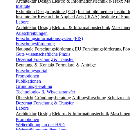
Architektur
Design
Elektro & Informationstechnik
e-Traxx
Ma
Institute
Exhibition Design Institute (EDI)
Institut bild.medien
Institut
Institute for Research in Applied Arts (IRAA)
Institute of So
Labore
Architektur
Design
Elektro- ＆ Informationstechnik
Maschine
Ausschreibungen
Forschungsinformationssystem (FIS)
Forschungsförderung
Nationale Forschungsförderung
EU Forschungsförderung
För
Gute wissenschaftliche Praxis
Dezernat Forschung & Transfer
Beratung ＆ Kontakt
Formulare ＆ Anträge
Forschungsportal
Promotionen
Publikationen
Gründungsberatung
Technologie- ＆ Wissenstransfer
Übersicht
Gründungsberatung
Auftragsforschung
Schutzrecht
Dezernat Forschung & Transfer
Labore
Architektur
Design
Elektro- & Informationstechnik
Maschinen
Promotionen
Weiterbildung an der HSD
Weiterbildungsstudiengänge