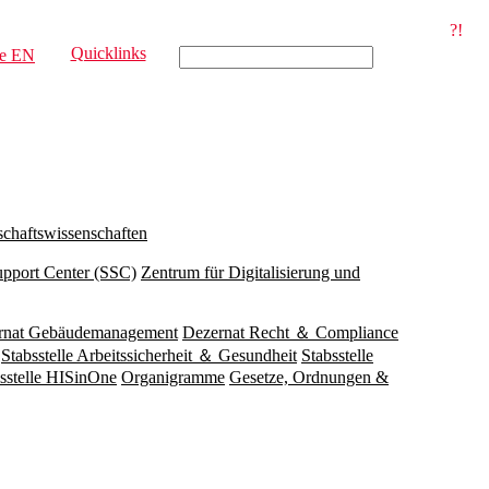
?!
Quicklinks
e
EN
schaftswissenschaften
upport Center (SSC)
Zentrum für Digitalisierung und
rnat Gebäudemanagement
Dezernat Recht ＆ Compliance
Stabsstelle Arbeitssicherheit ＆ Gesundheit
Stabsstelle
sstelle HISinOne
Organigramme
Gesetze, Ordnungen &