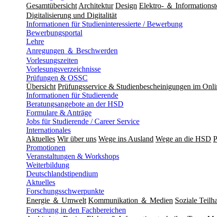
Gesamtübersicht
Architektur
Design
Elektro- ＆ Informationst
Digitalisierung und Digitalität
Informationen für Studieninteressierte / Bewerbung
Bewerbungsportal
Lehre
Anregungen ＆ Beschwerden
Vorlesungszeiten
Vorlesungsverzeichnisse
Prüfungen & OSSC
Übersicht
Prüfungsservice & Studienbescheinigungen im Onl
Informationen für Studierende
Beratungsangebote an der HSD
Formulare & Anträge
Jobs für Studierende / Career Service
Internationales
Aktuelles
Wir über uns
Wege ins Ausland
Wege an die HSD
P
Promotionen
Veranstaltungen & Workshops
Weiterbildung
Deutschlandstipendium
Aktuelles
Forschungsschwerpunkte
Energie ＆ Umwelt
Kommunikation ＆ Medien
Soziale Teilha
Forschung in den Fachbereichen