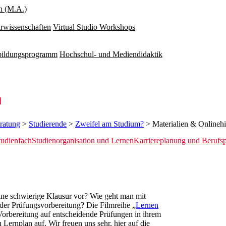
n (M.A.)
rwissenschaften
Virtual Studio Workshops
rbildungsprogramm
Hochschul- und Mediendidaktik
n
eratung
>
Studierende
>
Zweifel am Studium?
> Materialien & Onlinehi
tudienfach
Studienorganisation und Lernen
Karriereplanung und Berufsp
eine schwierige Klausur vor? Wie geht man mit
der Prüfungsvorbereitung? Die Filmreihe „
Lernen
Vorbereitung auf entscheidende Prüfungen in ihrem
ernplan auf. Wir freuen uns sehr, hier auf die