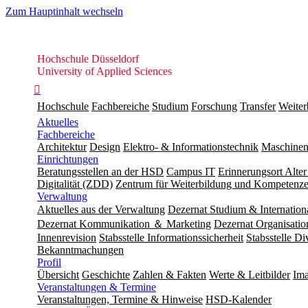
Zum Hauptinhalt wechseln
Hochschule
Hochschule Düsseldorf
Düsseldorf
University of Applied Sciences

Hochschule
Fachbereiche
Studium
Forschung
Transfer
Weiter
Aktuelles
Fachbereiche
Architektur
Design
Elektro- & Informationstechnik
Maschinen
Einrichtungen
Beratungsstellen an der HSD
Campus IT
Erinnerungsort Alter
Digitalität (ZDD)
Zentrum für Weiterbildung und Kompeten
Verwaltung
Aktuelles aus der Verwaltung
Dezernat Studium & Internation
Dezernat Kommunikation ＆ Marketing
Dezernat Organisat
Innenrevision
Stabsstelle In­for­ma­ti­ons­sicher­heit
Stabsstelle Di
Bekanntmachungen
Profil
Übersicht
Geschichte
Zahlen & Fakten
Werte & Leitbilder
Ima
Veranstaltungen & Termine
Veranstaltungen, Termine & Hinweise
HSD-Kalender