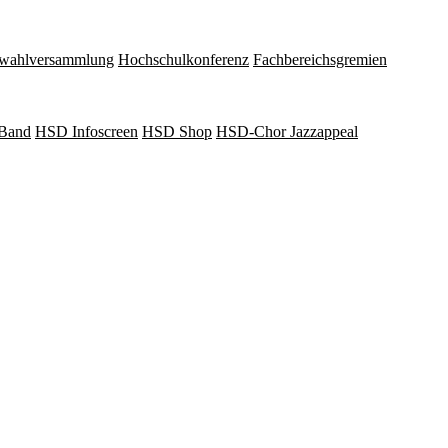
wahlversammlung
Hochschulkonferenz
Fachbereichsgremien
Band
HSD Infoscreen
HSD Shop
HSD-Chor Jazzappeal