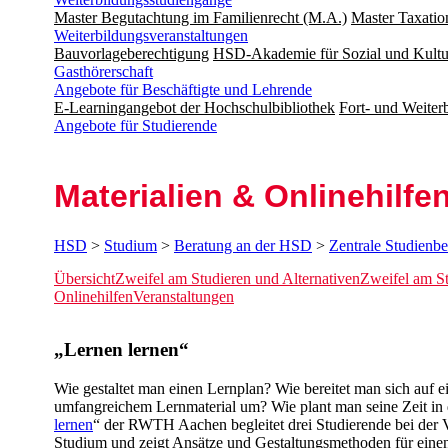
Master Begutachtung im Familienrecht (M.A.)
Master Taxatio
Weiterbildungsveranstaltungen
Bauvorlageberechtigung
HSD-Akademie für Sozial und Kultu
Gasthörerschaft
Angebote für Beschäftigte und Lehrende
E-Learningangebot der Hochschulbibliothek
Fort- und Weite
Angebote für Studierende
Ma­ter­ia­lien & On­line­hil­fe
HSD
>
Studium
>
Beratung an der HSD
>
Zentrale Studienb
Übersicht
Zweifel am Studieren und Alternativen
Zweifel am S
Onlinehilfen
Veranstaltungen
​​​​„Lernen lernen“​
Wie gestaltet man einen Lernplan? Wie bereitet man sich auf 
umfangreichem Lernmaterial um? Wie plant man seine Zeit in 
lernen
“ der RWTH Aachen begleitet drei Studierende bei der 
Studium und zeigt Ansätze und Gestaltungsmethoden für einen L