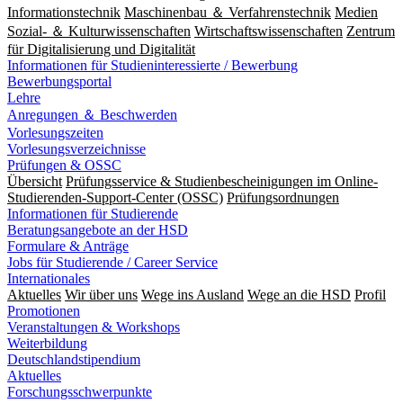
Informationstechnik
Maschinenbau ＆ Verfahrenstechnik
Medien
Sozial- ＆ Kulturwissenschaften
Wirtschaftswissenschaften
Zentrum
für Digitalisierung und Digitalität
Informationen für Studieninteressierte / Bewerbung
Bewerbungsportal
Lehre
Anregungen ＆ Beschwerden
Vorlesungszeiten
Vorlesungsverzeichnisse
Prüfungen & OSSC
Übersicht
Prüfungsservice & Studienbescheinigungen im Online-
Studierenden-Support-Center (OSSC)
Prüfungsordnungen
Informationen für Studierende
Beratungsangebote an der HSD
Formulare & Anträge
Jobs für Studierende / Career Service
Internationales
Aktuelles
Wir über uns
Wege ins Ausland
Wege an die HSD
Profil
Promotionen
Veranstaltungen & Workshops
Weiterbildung
Deutschlandstipendium
Aktuelles
Forschungsschwerpunkte