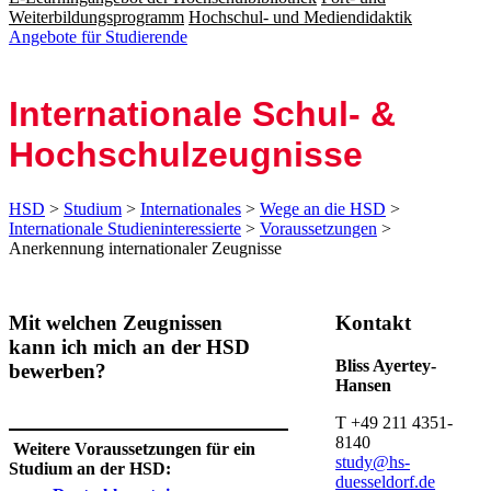
Weiterbildungsprogramm
Hochschul- und Mediendidaktik
Angebote für Studierende
Inter­nationale Schul- &
Hoch­schul­zeug­nis­se
HSD
>
Studium
>
Internationales
>
Wege an die HSD
>
Internationale Studieninteressierte
>
Voraussetzungen
>
Anerkennung internationaler Zeugnisse
​​​​​​Mit welchen Zeugnissen
​​Kontakt
kann ich mich an der HSD
Bliss Ayertey-
bewerben?
Hansen
T +49 211 4351-
8140
​ Weitere Voraussetzung​en für ein
study@hs-
Studium an der HSD:
duesseldorf.de