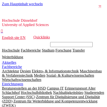
Zum Hauptinhalt wechseln
?!
Hochschule
Hochschule Düsseldorf
Düsseldorf
University of Applied Sciences

Quicklinks
English site
EN
Hochschule
Fachbereiche
Studium
Forschung
Transfer
Weiterbildung
Aktuelles
Fachbereiche
Architektur
Design
Elektro- & Informationstechnik
Maschinenbau
& Verfahrenstechnik
Medien
Sozial- & Kulturwissenschaften
Wirtschaftswissenschaften
Einrichtungen
Beratungsstellen an der HSD
Campus IT
Erinnerungsort Alter
Schlachthof
Hochschulbibliothek
Nachhaltigkeitsbüro
Studierenden
Support Center (SSC)
Zentrum für Digitalisierung und Digitalität
(ZDD)
Zentrum für Weiterbildung und Kompetenzentwicklung
(ZWEK)