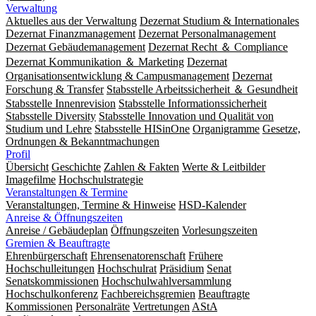
Verwaltung
Aktuelles aus der Verwaltung
Dezernat Studium & Internationales
Dezernat Finanzmanagement
Dezernat Personalmanagement
Dezernat Gebäudemanagement
Dezernat Recht ＆ Compliance
Dezernat Kommunikation ＆ Marketing
Dezernat
Organisationsentwicklung & Campusmanagement
Dezernat
Forschung & Transfer
Stabsstelle Arbeitssicherheit ＆ Gesundheit
Stabsstelle Innenrevision
Stabsstelle In­for­ma­ti­ons­sicher­heit
Stabsstelle Diversity
Stabsstelle Innovation und Qualität von
Studium und Lehre
Stabsstelle HISinOne
Organigramme
Gesetze,
Ordnungen & Bekanntmachungen
Profil
Übersicht
Geschichte
Zahlen & Fakten
Werte & Leitbilder
Imagefilme
Hochschulstrategie
Veranstaltungen & Termine
Veranstaltungen, Termine & Hinweise
HSD-Kalender
Anreise & Öffnungszeiten
Anreise / Gebäudeplan
Öffnungszeiten
Vorlesungszeiten
Gremien & Beauftragte
Ehrenbürgerschaft
Ehrensenatorenschaft
Frühere
Hochschulleitungen
Hochschulrat
Präsidium
Senat
Senatskommissionen
Hochschulwahlversammlung
Hochschulkonferenz
Fachbereichsgremien
Beauftragte
Kommissionen
Personalräte
Vertretungen
AStA