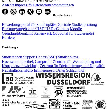
Münsterstraße 156, 40476 Düsseldorf
Anfahrt
Impressum
Datenschutzbestimmungen
Dienstleistungen
Bewerbungsportal für Studienplätze
Zentrale Studienberatung
Beratungsangebot der HSD
HSD eCampus
Moodle
Gründungsberatung
Stellenwerk (Jobportal für Studierende)
Karriere
Einrichtungen
Studierenden Support Center (SSC)
Studienbüros
Hochschulbibliothek
Campus IT
Zentrum für Weiterbildung und
Kompetenzentwicklung
Zentrum für Digitalisierung und Digitalität
Nachhaltigkeitsbüro
Erinnerungsort Alter Schlachthof