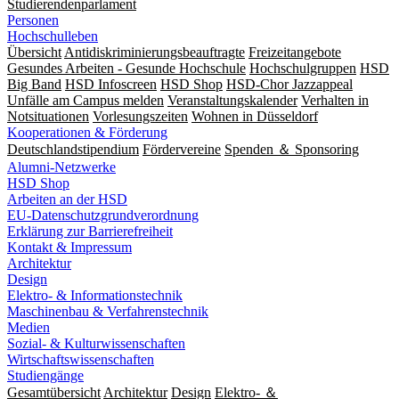
Studierendenparlament
Personen
Hochschulleben
Übersicht
Antidiskriminierungsbeauftragte
Freizeitangebote
Gesundes Arbeiten - Gesunde Hochschule
Hochschulgruppen
HSD
Big Band
HSD Infoscreen
HSD Shop
HSD-Chor Jazzappeal
Unfälle am Campus melden
Veranstaltungskalender
Verhalten in
Notsituationen
Vorlesungszeiten
Wohnen in Düsseldorf
Kooperationen & Förderung
Deutschlandstipendium
Fördervereine
Spenden ＆ Sponsoring
Alumni-Netzwerke
HSD Shop
Arbeiten an der HSD
EU-Datenschutzgrundverordnung
Erklärung zur Barrierefreiheit
Kontakt & Impressum
Architektur
Design
Elektro- & Informationstechnik
Maschinenbau & Verfahrenstechnik
Medien
Sozial- & Kulturwissenschaften
Wirtschaftswissenschaften
Studiengänge
Gesamtübersicht
Architektur
Design
Elektro- ＆