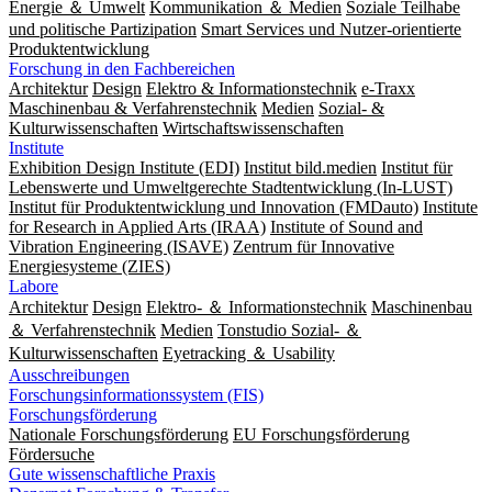
Energie ＆ Umwelt
Kommunikation ＆ Medien
Soziale Teilhabe
und politische Partizipation
Smart Services und Nutzer-orientierte
Produktentwicklung
Forschung in den Fachbereichen
Architektur
Design
Elektro & Informationstechnik
e-Traxx
Maschinenbau & Verfahrenstechnik
Medien
Sozial- &
Kulturwissenschaften
Wirtschaftswissenschaften
Institute
Exhibition Design Institute (EDI)
Institut bild.medien
Institut für
Lebenswerte und Umweltgerechte Stadtentwicklung (In-LUST)
Institut für Produktentwicklung und Innovation (FMDauto)
Institute
for Research in Applied Arts (IRAA)
Institute of Sound and
Vibration Engineering (ISAVE)
Zentrum für Innovative
Energiesysteme (ZIES)
Labore
Architektur
Design
Elektro- ＆ Informationstechnik
Maschinenbau
＆ Verfahrenstechnik
Medien
Tonstudio Sozial- ＆
Kulturwissenschaften
Eyetracking ＆ Usability
Ausschreibungen
Forschungsinformationssystem (FIS)
Forschungsförderung
Nationale Forschungsförderung
EU Forschungsförderung
Fördersuche
Gute wissenschaftliche Praxis