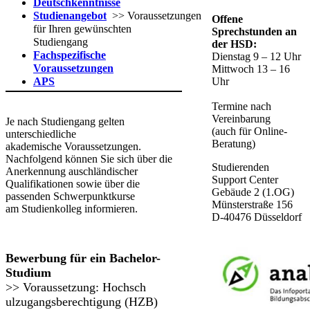
Deutschkenntnisse
Studienangebot
>> Voraussetzungen
Offene
für Ihren gewünschten
Sprechstunden an
Studiengang
der HSD:
Fachspezifische
Dienstag 9 – 12 Uhr
Voraussetzungen
Mittwoch 13 – 16
APS​
Uhr
Termine nach
Vereinbarung​
Je nach Studiengang gelten
(auch für Online-
unterschiedliche
Beratung) ​​
akademische Voraussetzungen.
Nachfolgend können Sie sich über die
Studierenden
Anerkennung auschländischer
Support Center
Qualifikationen sowie über die
Gebäude 2 (1.OG)
passenden Schwerpunktkurse
Münsterstraße 156
am Studienkolleg informieren.
D-40476 Düsseldorf
​​​​Bewerbung für ein Bac​​helor-
Studium
>> Voraussetzung: ​​Hochsch
ulzugangsberech​tigung​ (HZB)