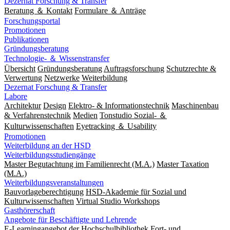
Dezernat Forschung & Transfer
Beratung ＆ Kontakt
Formulare ＆ Anträge
Forschungsportal
Promotionen
Publikationen
Gründungsberatung
Technologie- ＆ Wissenstransfer
Übersicht
Gründungsberatung
Auftragsforschung
Schutzrechte &
Verwertung
Netzwerke
Weiterbildung
Dezernat Forschung & Transfer
Labore
Architektur
Design
Elektro- & Informationstechnik
Maschinenbau
& Verfahrenstechnik
Medien
Tonstudio Sozial- ＆
Kulturwissenschaften
Eyetracking ＆ Usability
Promotionen
Weiterbildung an der HSD
Weiterbildungsstudiengänge
Master Begutachtung im Familienrecht (M.A.)
Master Taxation
(M.A.)
Weiterbildungsveranstaltungen
Bauvorlageberechtigung
HSD-Akademie für Sozial und
Kulturwissenschaften
Virtual Studio Workshops
Gasthörerschaft
Angebote für Beschäftigte und Lehrende
E-Learningangebot der Hochschulbibliothek
Fort- und