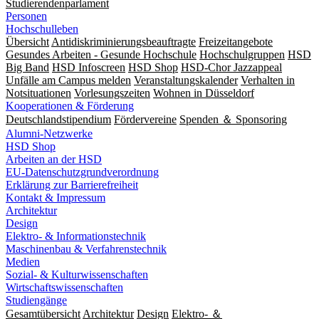
Studierendenparlament
Personen
Hochschulleben
Übersicht
Antidiskriminierungsbeauftragte
Freizeitangebote
Gesundes Arbeiten - Gesunde Hochschule
Hochschulgruppen
HSD
Big Band
HSD Infoscreen
HSD Shop
HSD-Chor Jazzappeal
Unfälle am Campus melden
Veranstaltungskalender
Verhalten in
Notsituationen
Vorlesungszeiten
Wohnen in Düsseldorf
Kooperationen & Förderung
Deutschlandstipendium
Fördervereine
Spenden ＆ Sponsoring
Alumni-Netzwerke
HSD Shop
Arbeiten an der HSD
EU-Datenschutzgrundverordnung
Erklärung zur Barrierefreiheit
Kontakt & Impressum
Architektur
Design
Elektro- & Informationstechnik
Maschinenbau & Verfahrenstechnik
Medien
Sozial- & Kulturwissenschaften
Wirtschaftswissenschaften
Studiengänge
Gesamtübersicht
Architektur
Design
Elektro- ＆