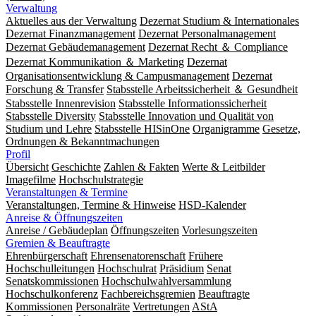
Verwaltung
Aktuelles aus der Verwaltung
Dezernat Studium & Internationales
Dezernat Finanzmanagement
Dezernat Personalmanagement
Dezernat Gebäudemanagement
Dezernat Recht ＆ Compliance
Dezernat Kommunikation ＆ Marketing
Dezernat
Organisationsentwicklung & Campusmanagement
Dezernat
Forschung & Transfer
Stabsstelle Arbeitssicherheit ＆ Gesundheit
Stabsstelle Innenrevision
Stabsstelle In­for­ma­ti­ons­sicher­heit
Stabsstelle Diversity
Stabsstelle Innovation und Qualität von
Studium und Lehre
Stabsstelle HISinOne
Organigramme
Gesetze,
Ordnungen & Bekanntmachungen
Profil
Übersicht
Geschichte
Zahlen & Fakten
Werte & Leitbilder
Imagefilme
Hochschulstrategie
Veranstaltungen & Termine
Veranstaltungen, Termine & Hinweise
HSD-Kalender
Anreise & Öffnungszeiten
Anreise / Gebäudeplan
Öffnungszeiten
Vorlesungszeiten
Gremien & Beauftragte
Ehrenbürgerschaft
Ehrensenatorenschaft
Frühere
Hochschulleitungen
Hochschulrat
Präsidium
Senat
Senatskommissionen
Hochschulwahlversammlung
Hochschulkonferenz
Fachbereichsgremien
Beauftragte
Kommissionen
Personalräte
Vertretungen
AStA