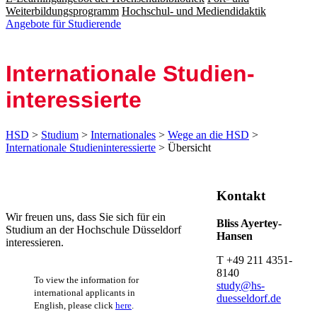
Weiterbildungsprogramm
Hochschul- und Mediendidaktik
Angebote für Studierende
Inter­nationale Studien­
interessierte
HSD
>
Studium
>
Internationales
>
Wege an die HSD
>
Internationale Studieninteressierte
> Übersicht
Kontakt
​​Wir freuen uns, dass Sie sich für ein
Bliss Ayertey-
Studium an der Hochschule Düsseldorf
Hansen
interessieren.​
T​​ +49 211 4351-
8140
To view the information for
study@hs-
international applicants in
duesseldorf.de
English, please click
here
.​