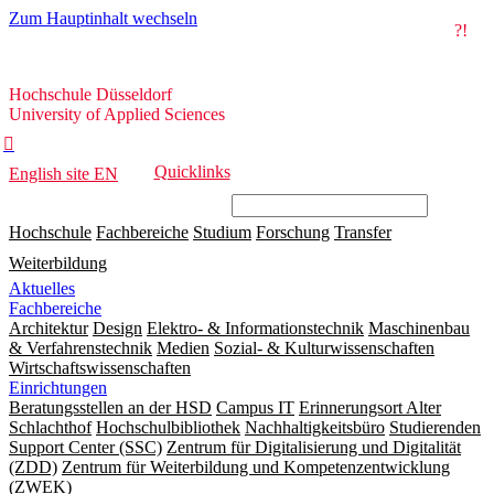
Zum Hauptinhalt wechseln
?!
Hochschule
Hochschule Düsseldorf
Düsseldorf
University of Applied Sciences

Quicklinks
English site
EN
Hochschule
Fachbereiche
Studium
Forschung
Transfer
Weiterbildung
Aktuelles
Fachbereiche
Architektur
Design
Elektro- & Informationstechnik
Maschinenbau
& Verfahrenstechnik
Medien
Sozial- & Kulturwissenschaften
Wirtschaftswissenschaften
Einrichtungen
Beratungsstellen an der HSD
Campus IT
Erinnerungsort Alter
Schlachthof
Hochschulbibliothek
Nachhaltigkeitsbüro
Studierenden
Support Center (SSC)
Zentrum für Digitalisierung und Digitalität
(ZDD)
Zentrum für Weiterbildung und Kompetenzentwicklung
(ZWEK)