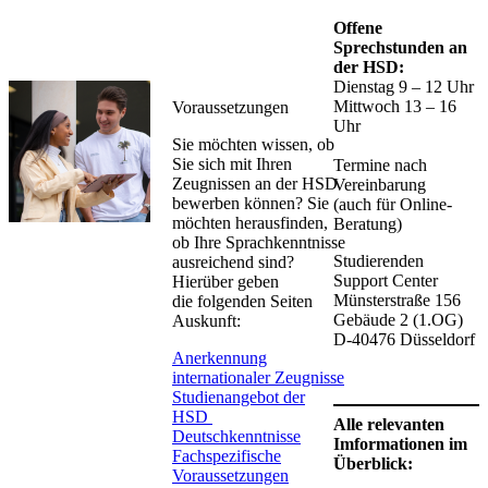
Offene
Sprechstunden an
der HSD:
Dienstag 9 – 12 Uhr
Mittwoch 13 –​ 16
Voraussetzungen
Uhr
Sie möchten wissen, ob
Sie sich mit Ihren
Termine nach
Zeugnissen an der HSD
Vereinbarung​
bewerben können? Sie
(auch für Online-
möchten herausfinden,
Beratung)
ob Ihre Sprachkenntnisse
Studierenden
ausreichend sind?
Support Center
Hierüber geben
Münsterstraße 156
die folgenden Seiten
Gebäude 2 (1.OG)
Auskunft:
D-40476 Düsseldorf
Anerkennung
internationaler Zeugnisse
Studienangebot der
HSD
Alle relevanten
Deutschken​ntnisse
Imformationen im
Fachspezifische
Überblick:
Voraussetzungen