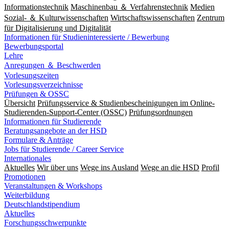
Informationstechnik
Maschinenbau ＆ Verfahrenstechnik
Medien
Sozial- ＆ Kulturwissenschaften
Wirtschaftswissenschaften
Zentrum
für Digitalisierung und Digitalität
Informationen für Studieninteressierte / Bewerbung
Bewerbungsportal
Lehre
Anregungen ＆ Beschwerden
Vorlesungszeiten
Vorlesungsverzeichnisse
Prüfungen & OSSC
Übersicht
Prüfungsservice & Studienbescheinigungen im Online-
Studierenden-Support-Center (OSSC)
Prüfungsordnungen
Informationen für Studierende
Beratungsangebote an der HSD
Formulare & Anträge
Jobs für Studierende / Career Service
Internationales
Aktuelles
Wir über uns
Wege ins Ausland
Wege an die HSD
Profil
Promotionen
Veranstaltungen & Workshops
Weiterbildung
Deutschlandstipendium
Aktuelles
Forschungsschwerpunkte