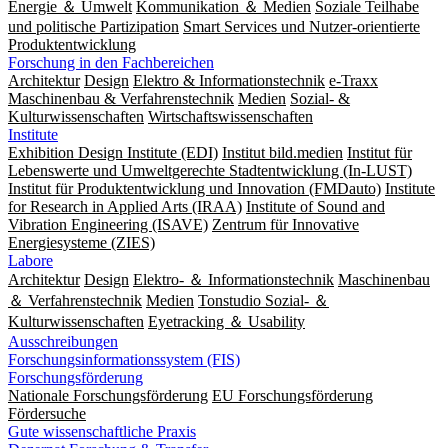
Energie ＆ Umwelt
Kommunikation ＆ Medien
Soziale Teilhabe
und politische Partizipation
Smart Services und Nutzer-orientierte
Produktentwicklung
Forschung in den Fachbereichen
Architektur
Design
Elektro & Informationstechnik
e-Traxx
Maschinenbau & Verfahrenstechnik
Medien
Sozial- &
Kulturwissenschaften
Wirtschaftswissenschaften
Institute
Exhibition Design Institute (EDI)
Institut bild.medien
Institut für
Lebenswerte und Umweltgerechte Stadtentwicklung (In-LUST)
Institut für Produktentwicklung und Innovation (FMDauto)
Institute
for Research in Applied Arts (IRAA)
Institute of Sound and
Vibration Engineering (ISAVE)
Zentrum für Innovative
Energiesysteme (ZIES)
Labore
Architektur
Design
Elektro- ＆ Informationstechnik
Maschinenbau
＆ Verfahrenstechnik
Medien
Tonstudio Sozial- ＆
Kulturwissenschaften
Eyetracking ＆ Usability
Ausschreibungen
Forschungsinformationssystem (FIS)
Forschungsförderung
Nationale Forschungsförderung
EU Forschungsförderung
Fördersuche
Gute wissenschaftliche Praxis