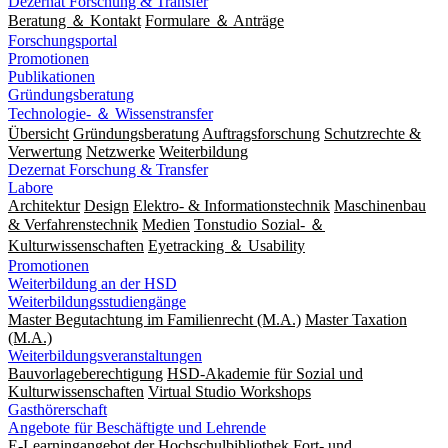
Dezernat Forschung & Transfer
Beratung ＆ Kontakt
Formulare ＆ Anträge
Forschungsportal
Promotionen
Publikationen
Gründungsberatung
Technologie- ＆ Wissenstransfer
Übersicht
Gründungsberatung
Auftragsforschung
Schutzrechte &
Verwertung
Netzwerke
Weiterbildung
Dezernat Forschung & Transfer
Labore
Architektur
Design
Elektro- & Informationstechnik
Maschinenbau
& Verfahrenstechnik
Medien
Tonstudio Sozial- ＆
Kulturwissenschaften
Eyetracking ＆ Usability
Promotionen
Weiterbildung an der HSD
Weiterbildungsstudiengänge
Master Begutachtung im Familienrecht (M.A.)
Master Taxation
(M.A.)
Weiterbildungsveranstaltungen
Bauvorlageberechtigung
HSD-Akademie für Sozial und
Kulturwissenschaften
Virtual Studio Workshops
Gasthörerschaft
Angebote für Beschäftigte und Lehrende
E-Learningangebot der Hochschulbibliothek
Fort- und