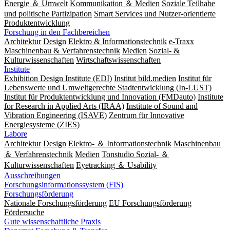
Energie ＆ Umwelt
Kommunikation ＆ Medien
Soziale Teilhabe
und politische Partizipation
Smart Services und Nutzer-orientierte
Produktentwicklung
Forschung in den Fachbereichen
Architektur
Design
Elektro & Informationstechnik
e-Traxx
Maschinenbau & Verfahrenstechnik
Medien
Sozial- &
Kulturwissenschaften
Wirtschaftswissenschaften
Institute
Exhibition Design Institute (EDI)
Institut bild.medien
Institut für
Lebenswerte und Umweltgerechte Stadtentwicklung (In-LUST)
Institut für Produktentwicklung und Innovation (FMDauto)
Institute
for Research in Applied Arts (IRAA)
Institute of Sound and
Vibration Engineering (ISAVE)
Zentrum für Innovative
Energiesysteme (ZIES)
Labore
Architektur
Design
Elektro- ＆ Informationstechnik
Maschinenbau
＆ Verfahrenstechnik
Medien
Tonstudio Sozial- ＆
Kulturwissenschaften
Eyetracking ＆ Usability
Ausschreibungen
Forschungsinformationssystem (FIS)
Forschungsförderung
Nationale Forschungsförderung
EU Forschungsförderung
Fördersuche
Gute wissenschaftliche Praxis