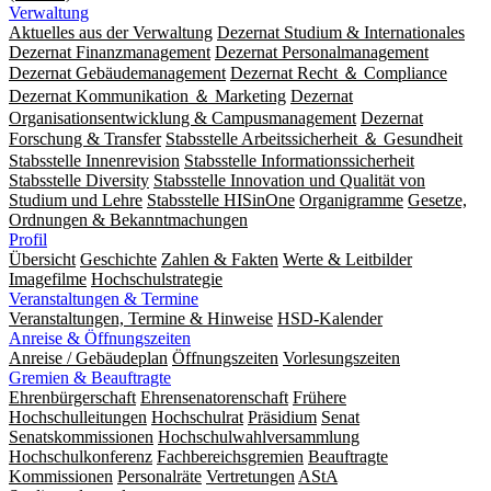
Verwaltung
Aktuelles aus der Verwaltung
Dezernat Studium & Internationales
Dezernat Finanzmanagement
Dezernat Personalmanagement
Dezernat Gebäudemanagement
Dezernat Recht ＆ Compliance
Dezernat Kommunikation ＆ Marketing
Dezernat
Organisationsentwicklung & Campusmanagement
Dezernat
Forschung & Transfer
Stabsstelle Arbeitssicherheit ＆ Gesundheit
Stabsstelle Innenrevision
Stabsstelle In­for­ma­ti­ons­sicher­heit
Stabsstelle Diversity
Stabsstelle Innovation und Qualität von
Studium und Lehre
Stabsstelle HISinOne
Organigramme
Gesetze,
Ordnungen & Bekanntmachungen
Profil
Übersicht
Geschichte
Zahlen & Fakten
Werte & Leitbilder
Imagefilme
Hochschulstrategie
Veranstaltungen & Termine
Veranstaltungen, Termine & Hinweise
HSD-Kalender
Anreise & Öffnungszeiten
Anreise / Gebäudeplan
Öffnungszeiten
Vorlesungszeiten
Gremien & Beauftragte
Ehrenbürgerschaft
Ehrensenatorenschaft
Frühere
Hochschulleitungen
Hochschulrat
Präsidium
Senat
Senatskommissionen
Hochschulwahlversammlung
Hochschulkonferenz
Fachbereichsgremien
Beauftragte
Kommissionen
Personalräte
Vertretungen
AStA