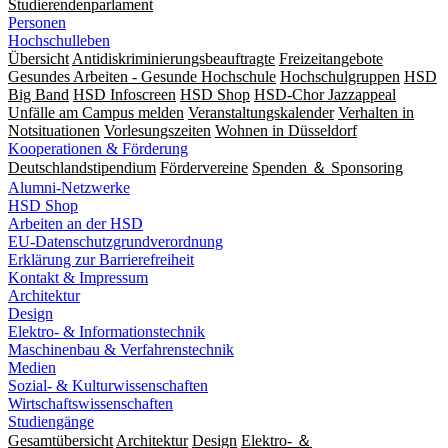
Studierendenparlament
Personen
Hochschulleben
Übersicht
Antidiskriminierungsbeauftragte
Freizeitangebote
Gesundes Arbeiten - Gesunde Hochschule
Hochschulgruppen
HSD
Big Band
HSD Infoscreen
HSD Shop
HSD-Chor Jazzappeal
Unfälle am Campus melden
Veranstaltungskalender
Verhalten in
Notsituationen
Vorlesungszeiten
Wohnen in Düsseldorf
Kooperationen & Förderung
Deutschlandstipendium
Fördervereine
Spenden ＆ Sponsoring
Alumni-Netzwerke
HSD Shop
Arbeiten an der HSD
EU-Datenschutzgrundverordnung
Erklärung zur Barrierefreiheit
Kontakt & Impressum
Architektur
Design
Elektro- & Informationstechnik
Maschinenbau & Verfahrenstechnik
Medien
Sozial- & Kulturwissenschaften
Wirtschaftswissenschaften
Studiengänge
Gesamtübersicht
Architektur
Design
Elektro- ＆