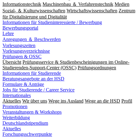
Informationstechnik
Maschinenbau ＆ Verfahrenstechnik
Medien
Sozial- ＆ Kulturwissenschaften
Wirtschaftswissenschaften
Zentrum
für Digitalisierung und Digitalität
Informationen für Studieninteressierte / Bewerbung
Bewerbungsportal
Lehre
Anregungen ＆ Beschwerden
Vorlesungszeiten
Vorlesungsverzeichnisse
Prüfungen & OSSC
Übersicht
Prüfungsservice & Studienbescheinigungen im Online-
Studierenden-Support-Center (OSSC)
Prüfungsordnungen
Informationen für Studierende
Beratungsangebote an der HSD
Formulare & Anträge
Jobs für Studierende / Career Service
Internationales
Aktuelles
Wir über uns
Wege ins Ausland
Wege an die HSD
Profil
Promotionen
Veranstaltungen & Workshops
Weiterbildung
Deutschlandstipendium
Aktuelles
Forschungsschwerpunkte