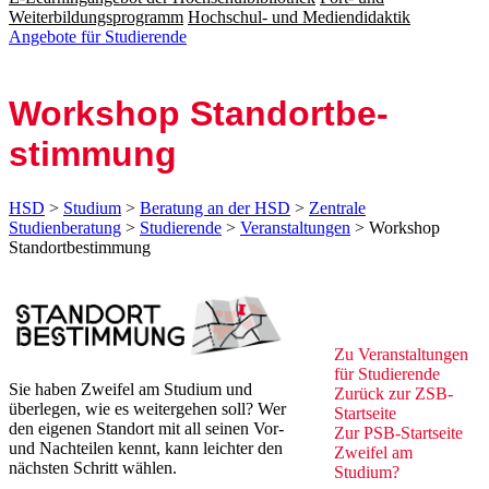
Weiterbildungsprogramm
Hochschul- und Mediendidaktik
Angebote für Studierende
Work­shop Stand­ort­be­
stimmung
HSD
>
Studium
>
Beratung an der HSD
>
Zentrale
Studienberatung
>
Studierende
>
Veranstaltungen
> Workshop
Standortbestimmung
Zu V​era​nsta​ltungen
für Studierende
​Sie haben Zweifel am Studium und
Zurück zu
r ZSB​-
überlegen, wie es weitergehen soll? Wer
Startseite
den eigenen Standort mit all seinen Vor-
Zur PSB-​Startseite
und Nachteilen kennt, kann leichter den
Zweifel am
nächsten Schritt wählen.
Studium?