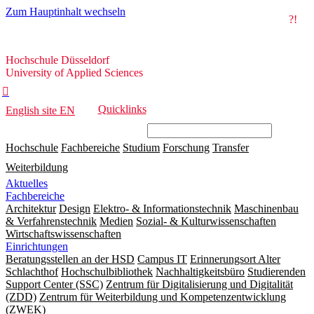
Zum Hauptinhalt wechseln
?!
Hochschule
Hochschule Düsseldorf
Düsseldorf
University of Applied Sciences

Quicklinks
English site
EN
Hochschule
Fachbereiche
Studium
Forschung
Transfer
Weiterbildung
Aktuelles
Fachbereiche
Architektur
Design
Elektro- & Informationstechnik
Maschinenbau
& Verfahrenstechnik
Medien
Sozial- & Kulturwissenschaften
Wirtschaftswissenschaften
Einrichtungen
Beratungsstellen an der HSD
Campus IT
Erinnerungsort Alter
Schlachthof
Hochschulbibliothek
Nachhaltigkeitsbüro
Studierenden
Support Center (SSC)
Zentrum für Digitalisierung und Digitalität
(ZDD)
Zentrum für Weiterbildung und Kompetenzentwicklung
(ZWEK)