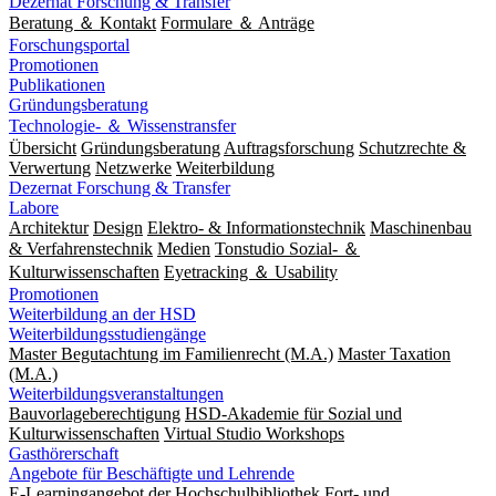
Dezernat Forschung & Transfer
Beratung ＆ Kontakt
Formulare ＆ Anträge
Forschungsportal
Promotionen
Publikationen
Gründungsberatung
Technologie- ＆ Wissenstransfer
Übersicht
Gründungsberatung
Auftragsforschung
Schutzrechte &
Verwertung
Netzwerke
Weiterbildung
Dezernat Forschung & Transfer
Labore
Architektur
Design
Elektro- & Informationstechnik
Maschinenbau
& Verfahrenstechnik
Medien
Tonstudio Sozial- ＆
Kulturwissenschaften
Eyetracking ＆ Usability
Promotionen
Weiterbildung an der HSD
Weiterbildungsstudiengänge
Master Begutachtung im Familienrecht (M.A.)
Master Taxation
(M.A.)
Weiterbildungsveranstaltungen
Bauvorlageberechtigung
HSD-Akademie für Sozial und
Kulturwissenschaften
Virtual Studio Workshops
Gasthörerschaft
Angebote für Beschäftigte und Lehrende
E-Learningangebot der Hochschulbibliothek
Fort- und