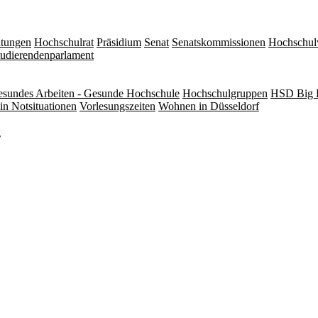
itungen
Hochschulrat
Präsidium
Senat
Senatskommissionen
Hochschul
tudierendenparlament
sundes Arbeiten - Gesunde Hochschule
Hochschulgruppen
HSD Big 
in Notsituationen
Vorlesungszeiten
Wohnen in Düsseldorf
g