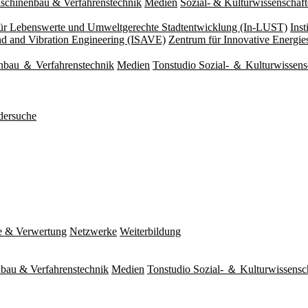
schinenbau & Verfahrenstechnik
Medien
Sozial- & Kulturwissenschaf
 für Lebenswerte und Umweltgerechte Stadtentwicklung (In-LUST)
Ins
und and Vibration Engineering (ISAVE)
Zentrum für Innovative Energi
nbau ＆ Verfahrenstechnik
Medien
Tonstudio Sozial- ＆ Kulturwissens
dersuche
e & Verwertung
Netzwerke
Weiterbildung
bau & Verfahrenstechnik
Medien
Tonstudio Sozial- ＆ Kulturwissensc