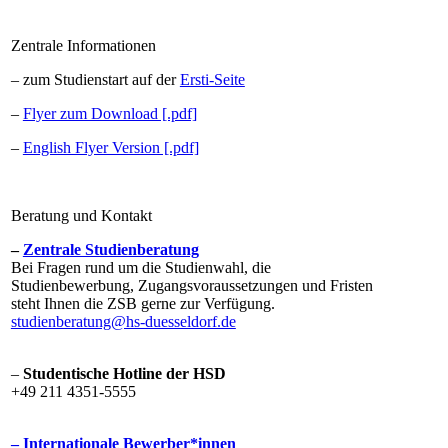
​​​Zentrale Information​en​
– zum Studienstart auf der
Ersti-Seite​
– ​​
Flyer zu​​m​ Downl​oad [.pdf]​
– ​​
Engli​sh Flyer V​ersion [.pdf]​
Beratung und Kontakt
–
Zentrale Studienberatung
Bei Fragen rund um die Studienwa​hl, die
Studienbewerbung, Zugangsvoraussetzungen und Fristen
steht Ihnen die Z​​SB gerne zur Verfügung.
studienberatung@hs-duesseldorf.de​
–
Studentische Hotline der HSD
+49 211 4351-5555
– Internationale Bewerber*innen​