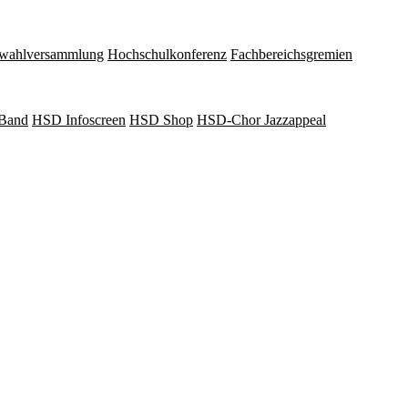
wahlversammlung
Hochschulkonferenz
Fachbereichsgremien
Band
HSD Infoscreen
HSD Shop
HSD-Chor Jazzappeal