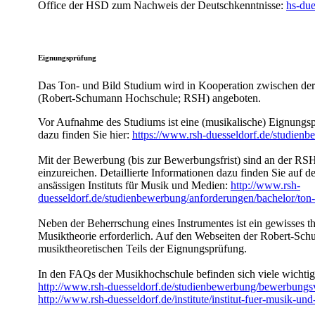
Office der HSD zum Nachweis der Deutschkenntnisse:
hs-due
Eignungsprüfung
Das Ton- und Bild Studium wird in Kooperation zwischen de
(Robert-Schumann Hochschule; RSH) angeboten.
Vor Aufnahme des Studiums ist eine (musikalische) Eignungsp
dazu finden Sie hier:
https://www.rsh-duesseldorf.de/studienb
Mit der Bewerbung (bis zur Bewerbungsfrist) sind an der RSH
einzureichen. Detaillierte Informationen dazu finden Sie auf 
ansässigen Instituts für Musik und Medien:
http://www.rsh-
duesseldorf.de/studienbewerbung/anforderungen/bachelor/ton-
Neben der Beherrschung eines Instrumentes ist ein gewisses t
Musiktheorie erforderlich. Auf den Webseiten der Robert-Sc
musiktheoretischen Teils der Eignungsprüfung.
In den FAQs der Musikhochschule befinden sich viele wichti
http://www.rsh-duesseldorf.de/studienbewerbung/bewerbungs
http://www.rsh-duesseldorf.de/institute/institut-fuer-musik-un