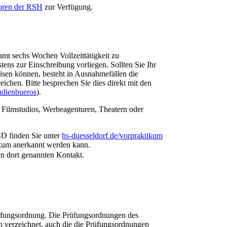
oren der RSH​
zur Verfügung.​
amt sechs Wochen Vollzeittätigkeit zu
ens zur Einschreibung vorliegen. Sollten Sie Ihr
sen können, besteht in Ausnahmefällen die
eichen. Bitte besprechen Sie dies direkt mit den
udienbueros​
).
 Filmstudios, Werbeagenturen, Theatern oder
D finden Sie unter
hs-duesseldorf.de/vorpraktikum​
tikum anerkannt werden kann.​
n dort genannten Kontakt.
rüfungsordnung. Die Prüfungsordnungen des
ern verzeichnet, auch die die Prüfungsordnungen