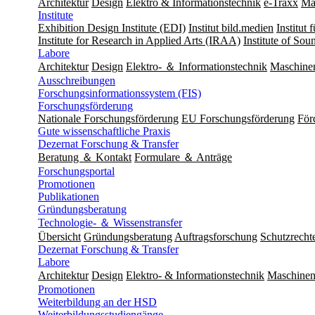
Architektur
Design
Elektro & Informationstechnik
e-Traxx
Ma
Institute
Exhibition Design Institute (EDI)
Institut bild.medien
Institut
Institute for Research in Applied Arts (IRAA)
Institute of So
Labore
Architektur
Design
Elektro- ＆ Informationstechnik
Maschine
Ausschreibungen
Forschungsinformationssystem (FIS)
Forschungsförderung
Nationale Forschungsförderung
EU Forschungsförderung
För
Gute wissenschaftliche Praxis
Dezernat Forschung & Transfer
Beratung ＆ Kontakt
Formulare ＆ Anträge
Forschungsportal
Promotionen
Publikationen
Gründungsberatung
Technologie- ＆ Wissenstransfer
Übersicht
Gründungsberatung
Auftragsforschung
Schutzrecht
Dezernat Forschung & Transfer
Labore
Architektur
Design
Elektro- & Informationstechnik
Maschinen
Promotionen
Weiterbildung an der HSD
Weiterbildungsstudiengänge