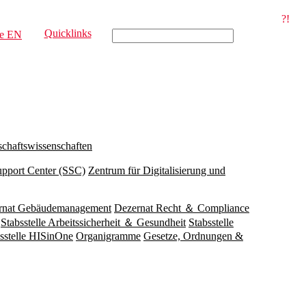
?!
Quicklinks
e
EN
schaftswissenschaften
upport Center (SSC)
Zentrum für Digitalisierung und
rnat Gebäudemanagement
Dezernat Recht ＆ Compliance
Stabsstelle Arbeitssicherheit ＆ Gesundheit
Stabsstelle
sstelle HISinOne
Organigramme
Gesetze, Ordnungen &