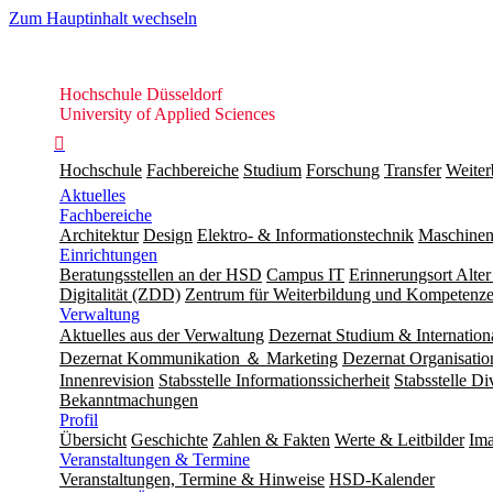
Zum Hauptinhalt wechseln
Hochschule
Hochschule Düsseldorf
Düsseldorf
University of Applied Sciences

Hochschule
Fachbereiche
Studium
Forschung
Transfer
Weiter
Aktuelles
Fachbereiche
Architektur
Design
Elektro- & Informationstechnik
Maschinen
Einrichtungen
Beratungsstellen an der HSD
Campus IT
Erinnerungsort Alter
Digitalität (ZDD)
Zentrum für Weiterbildung und Kompeten
Verwaltung
Aktuelles aus der Verwaltung
Dezernat Studium & Internation
Dezernat Kommunikation ＆ Marketing
Dezernat Organisat
Innenrevision
Stabsstelle In­for­ma­ti­ons­sicher­heit
Stabsstelle Di
Bekanntmachungen
Profil
Übersicht
Geschichte
Zahlen & Fakten
Werte & Leitbilder
Ima
Veranstaltungen & Termine
Veranstaltungen, Termine & Hinweise
HSD-Kalender