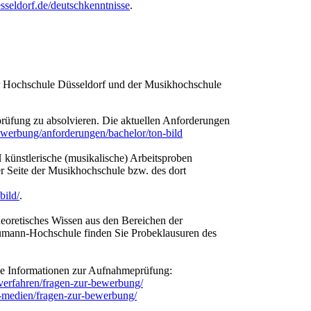
sseldorf.de/deutschkenntnisse​
​.​
r Hochschule Düsseldorf und der Musikhochschule
rüfung zu absolvieren. Die aktuellen Anforderungen
ewerbung/anforderungen/bachelor/ton-bild​
 künstlerische (musikalische) Arbeitsproben
der Seite der Musikhochschule bzw. des dort
bild/
.
heoretisches Wissen aus den Bereichen der
humann-Hochschule finden Sie Probeklausuren des
ge Informationen zur Aufnahmeprüfung:
verfahren/fragen-zur-bewerbung/
d-medien/fragen-zur-bewerbung/​