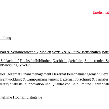
English sit
bildung
bau & Verfahrenstechnik
Medien
Sozial- & Kulturwissenschaften
Wirt
 Schlachthof
Hochschulbibliothek
Nachhaltigkeitsbüro
Studierenden S
zentwicklung (ZWEK)
ales
Dezernat Finanzmanagement
Dezernat Personalmanagement
Deze
ionsentwicklung & Campusmanagement
Dezernat Forschung & Transfer
versity
Stabsstelle Innovation und Qualität von Studium und Lehre
Stab
gefilme
Hochschulstrategie