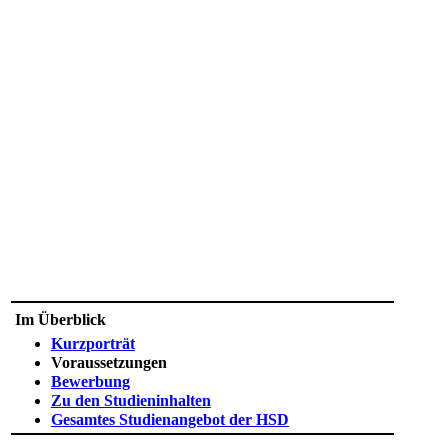
​​​​​​ Im Überblic​k
Ku​​​r​zp​​o​​​r​​t​rät
Voraussetzungen
Bewerbung​
Zu den Studieninhalten
Gesamtes Studienangebot der HSD