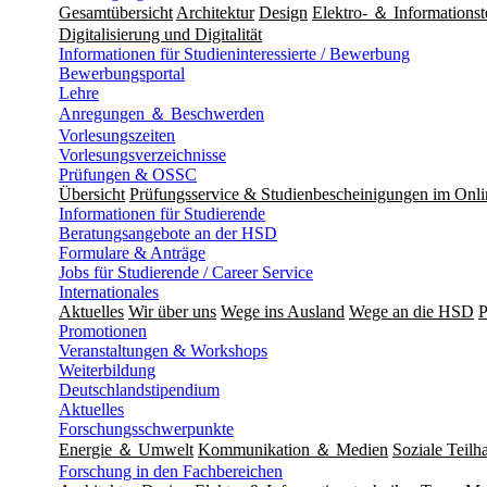
Gesamtübersicht
Architektur
Design
Elektro- ＆ Informationst
Digitalisierung und Digitalität
Informationen für Studieninteressierte / Bewerbung
Bewerbungsportal
Lehre
Anregungen ＆ Beschwerden
Vorlesungszeiten
Vorlesungsverzeichnisse
Prüfungen & OSSC
Übersicht
Prüfungsservice & Studienbescheinigungen im Onl
Informationen für Studierende
Beratungsangebote an der HSD
Formulare & Anträge
Jobs für Studierende / Career Service
Internationales
Aktuelles
Wir über uns
Wege ins Ausland
Wege an die HSD
P
Promotionen
Veranstaltungen & Workshops
Weiterbildung
Deutschlandstipendium
Aktuelles
Forschungsschwerpunkte
Energie ＆ Umwelt
Kommunikation ＆ Medien
Soziale Teilha
Forschung in den Fachbereichen