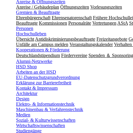
Anreise & Öffnungszeiten
Anreise / Gebäudeplan
Öffnungszeiten
Vorlesungszeiten
Gremien & Beauftragte
Ehrenbürgerschaft
Ehrensenatorenschaft
Frühere Hochschulle
Beauftragte
Kommissionen
Personalräte
Vertretungen
AStA
S
Personen
Hochschulleben
Übersicht
Antidiskriminierungsbeauftragte
Freizeitangebote
Ge
Unfälle am Campus melden
Veranstaltungskalender
Verhalten 
Kooperationen & Förderung
Deutschlandstipendium
Fördervereine
Spenden ＆ Sponsorin
Alumni-Netzwerke
HSD Shop
Arbeiten an der HSD
EU-Datenschutzgrundverordnung
Erklärung zur Barrierefreiheit
Kontakt & Impressum
Architektur
Design
Elektro- & Informationstechnik
Maschinenbau & Verfahrenstechnik
Medien
Sozial- & Kulturwissenschaften
Wirtschaftswissenschaften
Studiengänge