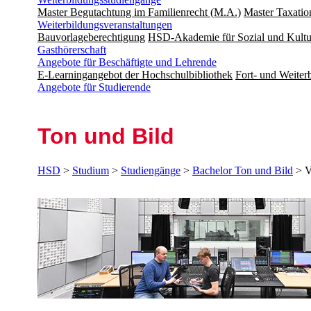
Master Begutachtung im Familienrecht (M.A.)
Master Taxatio
Weiterbildungsveranstaltungen
Bauvorlageberechtigung
HSD-Akademie für Sozial und Kultu
Gasthörerschaft
Angebote für Beschäftigte und Lehrende
E-Learningangebot der Hochschulbibliothek
Fort- und Weite
Angebote für Studierende
Ton und Bild
HSD
>
Studium
>
Studiengänge
>
Bachelor Ton und Bild
> V