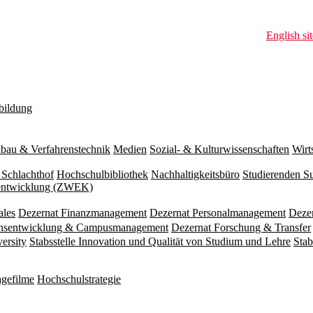
English sit
bildung
bau & Verfahrenstechnik
Medien
Sozial- & Kulturwissenschaften
Wirt
 Schlachthof
Hochschulbibliothek
Nachhaltigkeitsbüro
Studierenden S
zentwicklung (ZWEK)
ales
Dezernat Finanzmanagement
Dezernat Personalmanagement
Deze
ionsentwicklung & Campusmanagement
Dezernat Forschung & Transfer
versity
Stabsstelle Innovation und Qualität von Studium und Lehre
Stab
gefilme
Hochschulstrategie