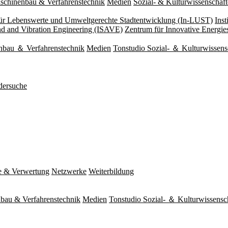
schinenbau & Verfahrenstechnik
Medien
Sozial- & Kulturwissenschaf
 für Lebenswerte und Umweltgerechte Stadtentwicklung (In-LUST)
Ins
und and Vibration Engineering (ISAVE)
Zentrum für Innovative Energi
nbau ＆ Verfahrenstechnik
Medien
Tonstudio Sozial- ＆ Kulturwissens
dersuche
e & Verwertung
Netzwerke
Weiterbildung
bau & Verfahrenstechnik
Medien
Tonstudio Sozial- ＆ Kulturwissensc