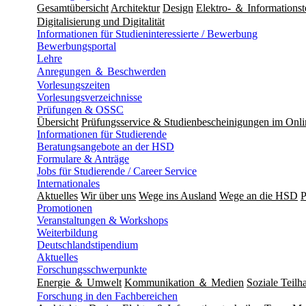
Gesamtübersicht
Architektur
Design
Elektro- ＆ Informationst
Digitalisierung und Digitalität
Informationen für Studieninteressierte / Bewerbung
Bewerbungsportal
Lehre
Anregungen ＆ Beschwerden
Vorlesungszeiten
Vorlesungsverzeichnisse
Prüfungen & OSSC
Übersicht
Prüfungsservice & Studienbescheinigungen im Onl
Informationen für Studierende
Beratungsangebote an der HSD
Formulare & Anträge
Jobs für Studierende / Career Service
Internationales
Aktuelles
Wir über uns
Wege ins Ausland
Wege an die HSD
P
Promotionen
Veranstaltungen & Workshops
Weiterbildung
Deutschlandstipendium
Aktuelles
Forschungsschwerpunkte
Energie ＆ Umwelt
Kommunikation ＆ Medien
Soziale Teilha
Forschung in den Fachbereichen