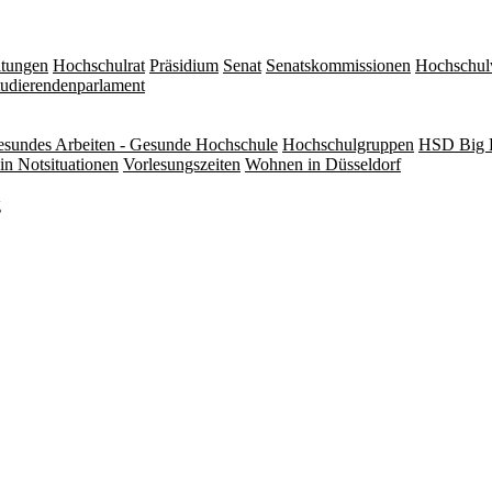
itungen
Hochschulrat
Präsidium
Senat
Senatskommissionen
Hochschul
tudierendenparlament
sundes Arbeiten - Gesunde Hochschule
Hochschulgruppen
HSD Big 
in Notsituationen
Vorlesungszeiten
Wohnen in Düsseldorf
g