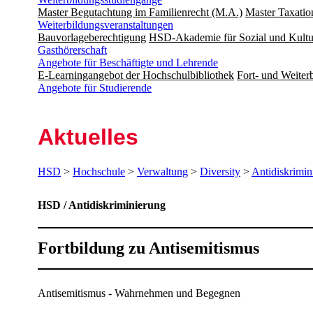
Master Begutachtung im Familienrecht (M.A.)
Master Taxatio
Weiterbildungsveranstaltungen
Bauvorlageberechtigung
HSD-Akademie für Sozial und Kultu
Gasthörerschaft
Angebote für Beschäftigte und Lehrende
E-Learningangebot der Hochschulbibliothek
Fort- und Weite
Angebote für Studierende
Aktuelles
HSD
>
Hochschule
>
Verwaltung
>
Diversity
>
Antidiskrimin
HSD / Antidiskriminierung
Fort­bildung zu Anti­semi­tismus
​Antisemitismus - Wahrnehmen und Begegnen