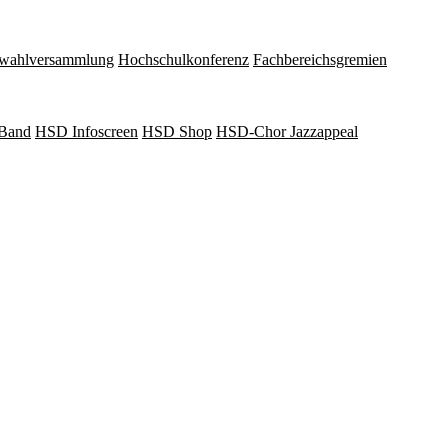
wahlversammlung
Hochschulkonferenz
Fachbereichsgremien
Band
HSD Infoscreen
HSD Shop
HSD-Chor Jazzappeal