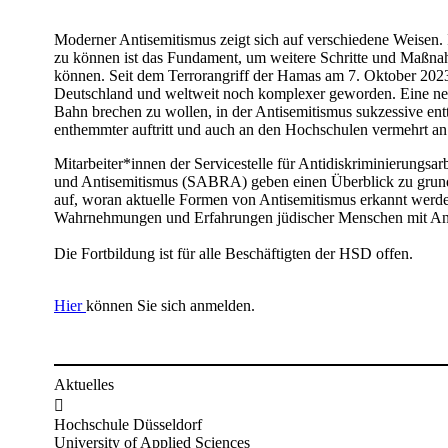
Moderner Antisemitismus zeigt sich auf verschiedene Weisen. I
zu können ist das Fundament, um weitere Schritte und Maßnah
können. Seit dem Terrorangriff der Hamas am 7. Oktober 2023 i
Deutschland und weltweit noch komplexer geworden. Eine neu
Bahn brechen zu wollen, in der Antisemitismus sukzessive entta
enthemmter auftritt und auch an den Hochschulen vermehrt a
​Mitarbeiter*innen der Servicestelle für Antidiskriminierungsa
und Antisemitismus (SABRA) geben einen Überblick zu grun
auf, woran aktuelle Formen von Antisemitismus erkannt werd
Wahrnehmungen und Erfahrungen jüdischer Menschen mit Anti
​​Die Fortbildung ist für alle Beschäftigten der HSD offen.
Hier
können Sie sich anmelden.
Aktuelles

Hochschule Düsseldorf
University of Applied Sciences