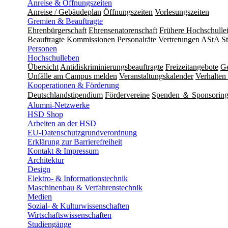
Anreise & Öffnungszeiten
Anreise / Gebäudeplan
Öffnungszeiten
Vorlesungszeiten
Gremien & Beauftragte
Ehrenbürgerschaft
Ehrensenatorenschaft
Frühere Hochschulle
Beauftragte
Kommissionen
Personalräte
Vertretungen
AStA
S
Personen
Hochschulleben
Übersicht
Antidiskriminierungsbeauftragte
Freizeitangebote
Ge
Unfälle am Campus melden
Veranstaltungskalender
Verhalten 
Kooperationen & Förderung
Deutschlandstipendium
Fördervereine
Spenden ＆ Sponsorin
Alumni-Netzwerke
HSD Shop
Arbeiten an der HSD
EU-Datenschutzgrundverordnung
Erklärung zur Barrierefreiheit
Kontakt & Impressum
Architektur
Design
Elektro- & Informationstechnik
Maschinenbau & Verfahrenstechnik
Medien
Sozial- & Kulturwissenschaften
Wirtschaftswissenschaften
Studiengänge