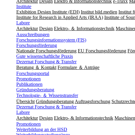
Architektur
Design
Elektro & Informationstechnik
e-Traxx
Ma
Institute
Exhibition Design Institute (EDI)
Institut bild.medien
Institut
Institute for Research in Applied Arts (IRAA)
Institute of So
Labore
Architektur
Design
Elektro- ＆ Informationstechnik
Maschine
Ausschreibungen
Forschungsinformationssystem (FIS)
Forschungsförderung
Nationale Forschungsförderung
EU Forschungsförderung
För
Gute wissenschaftliche Praxis
Dezernat Forschung & Transfer
Beratung ＆ Kontakt
Formulare ＆ Anträge
Forschungsportal
Promotionen
Publikationen
Gründungsberatung
Technologie- ＆ Wissenstransfer
Übersicht
Gründungsberatung
Auftragsforschung
Schutzrecht
Dezernat Forschung & Transfer
Labore
Architektur
Design
Elektro- & Informationstechnik
Maschinen
Promotionen
Weiterbildung an der HSD
Weiterbildungsstudiengänge