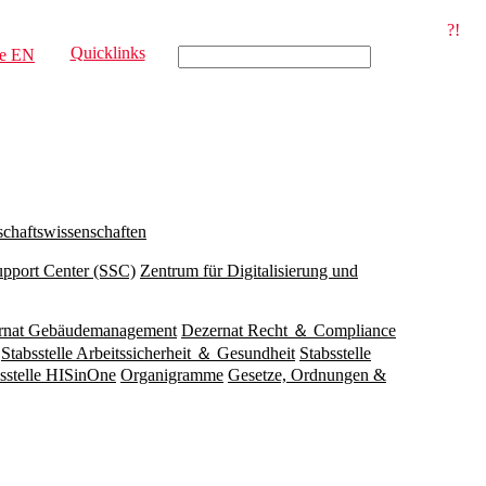
?!
Quicklinks
e
EN
schaftswissenschaften
upport Center (SSC)
Zentrum für Digitalisierung und
rnat Gebäudemanagement
Dezernat Recht ＆ Compliance
Stabsstelle Arbeitssicherheit ＆ Gesundheit
Stabsstelle
sstelle HISinOne
Organigramme
Gesetze, Ordnungen &