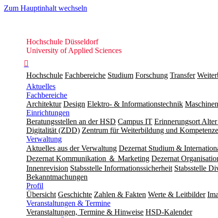
Zum Hauptinhalt wechseln
Hochschule
Hochschule Düsseldorf
Düsseldorf
University of Applied Sciences

Hochschule
Fachbereiche
Studium
Forschung
Transfer
Weiter
Aktuelles
Fachbereiche
Architektur
Design
Elektro- & Informationstechnik
Maschinen
Einrichtungen
Beratungsstellen an der HSD
Campus IT
Erinnerungsort Alter
Digitalität (ZDD)
Zentrum für Weiterbildung und Kompeten
Verwaltung
Aktuelles aus der Verwaltung
Dezernat Studium & Internation
Dezernat Kommunikation ＆ Marketing
Dezernat Organisat
Innenrevision
Stabsstelle In­for­ma­ti­ons­sicher­heit
Stabsstelle Di
Bekanntmachungen
Profil
Übersicht
Geschichte
Zahlen & Fakten
Werte & Leitbilder
Ima
Veranstaltungen & Termine
Veranstaltungen, Termine & Hinweise
HSD-Kalender