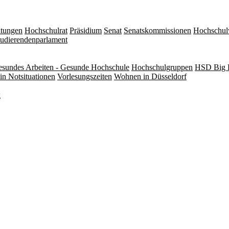
itungen
Hochschulrat
Präsidium
Senat
Senatskommissionen
Hochschul
tudierendenparlament
sundes Arbeiten - Gesunde Hochschule
Hochschulgruppen
HSD Big 
in Notsituationen
Vorlesungszeiten
Wohnen in Düsseldorf
g