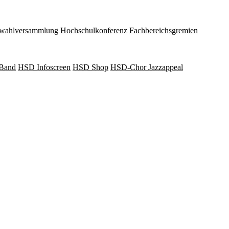
wahlversammlung
Hochschulkonferenz
Fachbereichsgremien
Band
HSD Infoscreen
HSD Shop
HSD-Chor Jazzappeal