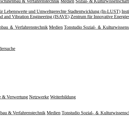
schinenbau & Verfahrenstechnik
Medien
Sozial- & Kulturwissenschaf
 für Lebenswerte und Umweltgerechte Stadtentwicklung (In-LUST)
Ins
und and Vibration Engineering (ISAVE)
Zentrum für Innovative Energi
nbau ＆ Verfahrenstechnik
Medien
Tonstudio Sozial- ＆ Kulturwissens
dersuche
e & Verwertung
Netzwerke
Weiterbildung
bau & Verfahrenstechnik
Medien
Tonstudio Sozial- ＆ Kulturwissensc