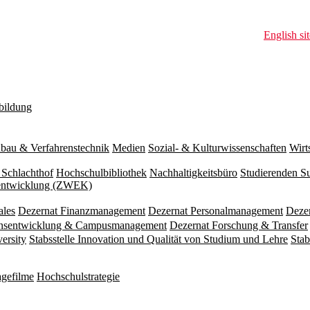
English sit
bildung
bau & Verfahrenstechnik
Medien
Sozial- & Kulturwissenschaften
Wirt
 Schlachthof
Hochschulbibliothek
Nachhaltigkeitsbüro
Studierenden S
zentwicklung (ZWEK)
ales
Dezernat Finanzmanagement
Dezernat Personalmanagement
Deze
ionsentwicklung & Campusmanagement
Dezernat Forschung & Transfer
versity
Stabsstelle Innovation und Qualität von Studium und Lehre
Stab
gefilme
Hochschulstrategie