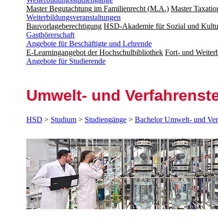
Master Begutachtung im Familienrecht (M.A.)
Master Taxatio
Weiterbildungsveranstaltungen
Bauvorlageberechtigung
HSD-Akademie für Sozial und Kultu
Gasthörerschaft
Angebote für Beschäftigte und Lehrende
E-Learningangebot der Hochschulbibliothek
Fort- und Weite
Angebote für Studierende
Umwelt- und Verfahrens­t
HSD
>
Studium
>
Studiengänge
>
Bachelor Umwelt- und Ver