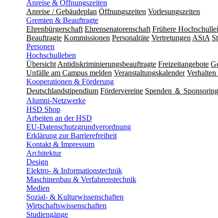
Anreise & Öffnungszeiten
Anreise / Gebäudeplan
Öffnungszeiten
Vorlesungszeiten
Gremien & Beauftragte
Ehrenbürgerschaft
Ehrensenatorenschaft
Frühere Hochschulle
Beauftragte
Kommissionen
Personalräte
Vertretungen
AStA
S
Personen
Hochschulleben
Übersicht
Antidiskriminierungsbeauftragte
Freizeitangebote
Ge
Unfälle am Campus melden
Veranstaltungskalender
Verhalten 
Kooperationen & Förderung
Deutschlandstipendium
Fördervereine
Spenden ＆ Sponsorin
Alumni-Netzwerke
HSD Shop
Arbeiten an der HSD
EU-Datenschutzgrundverordnung
Erklärung zur Barrierefreiheit
Kontakt & Impressum
Architektur
Design
Elektro- & Informationstechnik
Maschinenbau & Verfahrenstechnik
Medien
Sozial- & Kulturwissenschaften
Wirtschaftswissenschaften
Studiengänge