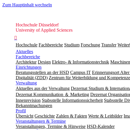
Zum Hauptinhalt wechseln
Hochschule
Hochschule Düsseldorf
Düsseldorf
University of Applied Sciences

Hochschule
Fachbereiche
Studium
Forschung
Transfer
Weiter
Aktuelles
Fachbereiche
Architektur
Design
Elektro- & Informationstechnik
Maschinen
Einrichtungen
Beratungsstellen an der HSD
Campus IT
Erinnerungsort Alter
Digitalität (ZDD)
Zentrum für Weiterbildung und Kompeten
Verwaltung
Aktuelles aus der Verwaltung
Dezernat Studium & Internation
Dezernat Kommunikation ＆ Marketing
Dezernat Organisat
Innenrevision
Stabsstelle In­for­ma­ti­ons­sicher­heit
Stabsstelle Di
Bekanntmachungen
Profil
Übersicht
Geschichte
Zahlen & Fakten
Werte & Leitbilder
Ima
Veranstaltungen & Termine
Veranstaltungen, Termine & Hinweise
HSD-Kalender