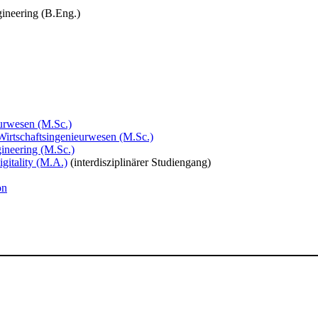
ineerin​g (B.Eng.)
sen (​M.Sc.​​​​)​
 Wirtschaftsingenieurwesen (M.Sc.)
ineering (M.Sc.)
gitality (M.A.)
(interdisziplinärer Studiengang)
on