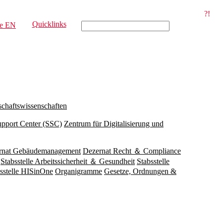
?!
Quicklinks
e
EN
schaftswissenschaften
upport Center (SSC)
Zentrum für Digitalisierung und
rnat Gebäudemanagement
Dezernat Recht ＆ Compliance
Stabsstelle Arbeitssicherheit ＆ Gesundheit
Stabsstelle
sstelle HISinOne
Organigramme
Gesetze, Ordnungen &