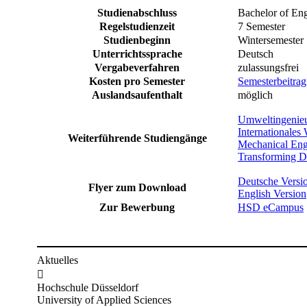
​Studienabschlus​s​​​
​Bachelor of Eng
Regelstudienzeit
​7​ Semester
Studienbeginn
Wintersemester
Unterrichtssprache
​Deutsch
Vergabeverfahren
​zulassungsfrei
Kosten pro Semester
Semesterbeitrag
Auslandsaufenthalt
​möglich
Umweltingenieurwe
Internationales
​​Weiterführende Studiengänge
Mechanical Eng
Transforming Di
​Deutsche Versi
Flyer zum Download
English Version
Zur Bewerbung
HSD eCampus​
Aktuelles

Hochschule Düsseldorf
University of Applied Sciences