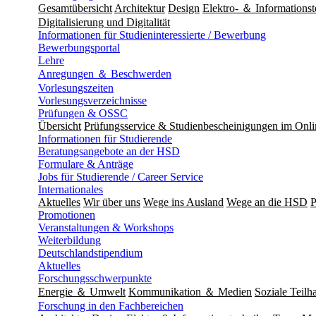
Gesamtübersicht
Architektur
Design
Elektro- ＆ Informationst
Digitalisierung und Digitalität
Informationen für Studieninteressierte / Bewerbung
Bewerbungsportal
Lehre
Anregungen ＆ Beschwerden
Vorlesungszeiten
Vorlesungsverzeichnisse
Prüfungen & OSSC
Übersicht
Prüfungsservice & Studienbescheinigungen im Onl
Informationen für Studierende
Beratungsangebote an der HSD
Formulare & Anträge
Jobs für Studierende / Career Service
Internationales
Aktuelles
Wir über uns
Wege ins Ausland
Wege an die HSD
P
Promotionen
Veranstaltungen & Workshops
Weiterbildung
Deutschlandstipendium
Aktuelles
Forschungsschwerpunkte
Energie ＆ Umwelt
Kommunikation ＆ Medien
Soziale Teilha
Forschung in den Fachbereichen