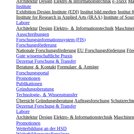
Architektur
Design
Elektro & Informationstechnik
e-Traxx
Ma
Institute
Exhibition Design Institute (EDI)
Institut bild.medien
Institut
Institute for Research in Applied Arts (IRAA)
Institute of So
Labore
Architektur
Design
Elektro- ＆ Informationstechnik
Maschine
Ausschreibungen
Forschungsinformationssystem (FIS)
Forschungsförderung
Nationale Forschungsförderung
EU Forschungsförderung
För
Gute wissenschaftliche Praxis
Dezernat Forschung & Transfer
Beratung ＆ Kontakt
Formulare ＆ Anträge
Forschungsportal
Promotionen
Publikationen
Gründungsberatung
Technologie- ＆ Wissenstransfer
Übersicht
Gründungsberatung
Auftragsforschung
Schutzrecht
Dezernat Forschung & Transfer
Labore
Architektur
Design
Elektro- & Informationstechnik
Maschinen
Promotionen
Weiterbildung an der HSD
Weiterbildungsstudiengänge