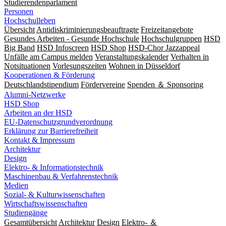
Studierendenparlament
Personen
Hochschulleben
Übersicht
Antidiskriminierungsbeauftragte
Freizeitangebote
Gesundes Arbeiten - Gesunde Hochschule
Hochschulgruppen
HSD
Big Band
HSD Infoscreen
HSD Shop
HSD-Chor Jazzappeal
Unfälle am Campus melden
Veranstaltungskalender
Verhalten in
Notsituationen
Vorlesungszeiten
Wohnen in Düsseldorf
Kooperationen & Förderung
Deutschlandstipendium
Fördervereine
Spenden ＆ Sponsoring
Alumni-Netzwerke
HSD Shop
Arbeiten an der HSD
EU-Datenschutzgrundverordnung
Erklärung zur Barrierefreiheit
Kontakt & Impressum
Architektur
Design
Elektro- & Informationstechnik
Maschinenbau & Verfahrenstechnik
Medien
Sozial- & Kulturwissenschaften
Wirtschaftswissenschaften
Studiengänge
Gesamtübersicht
Architektur
Design
Elektro- ＆