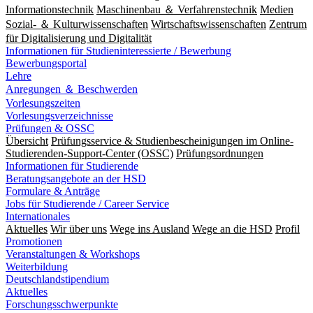
Informationstechnik
Maschinenbau ＆ Verfahrenstechnik
Medien
Sozial- ＆ Kulturwissenschaften
Wirtschaftswissenschaften
Zentrum
für Digitalisierung und Digitalität
Informationen für Studieninteressierte / Bewerbung
Bewerbungsportal
Lehre
Anregungen ＆ Beschwerden
Vorlesungszeiten
Vorlesungsverzeichnisse
Prüfungen & OSSC
Übersicht
Prüfungsservice & Studienbescheinigungen im Online-
Studierenden-Support-Center (OSSC)
Prüfungsordnungen
Informationen für Studierende
Beratungsangebote an der HSD
Formulare & Anträge
Jobs für Studierende / Career Service
Internationales
Aktuelles
Wir über uns
Wege ins Ausland
Wege an die HSD
Profil
Promotionen
Veranstaltungen & Workshops
Weiterbildung
Deutschlandstipendium
Aktuelles
Forschungsschwerpunkte