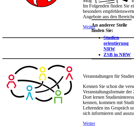
Möglichkeiten der Studieno
Im Folgenden finden Sie e
besonders empfehlenswerter
Angebote aus den Bereich
An anderer Stelle
Weiter
finden Sie:
Studien​
orientierung
NRW​
ZSB in NRW​
Veranstaltungen für Studien
Kennen Sie schon die vers
Veranstaltungsformate der
Dort lernen Studieninteres
kennen, kommen mit Studi
Lehrenden ins Gespräch u
sich informieren und auszu
Weiter