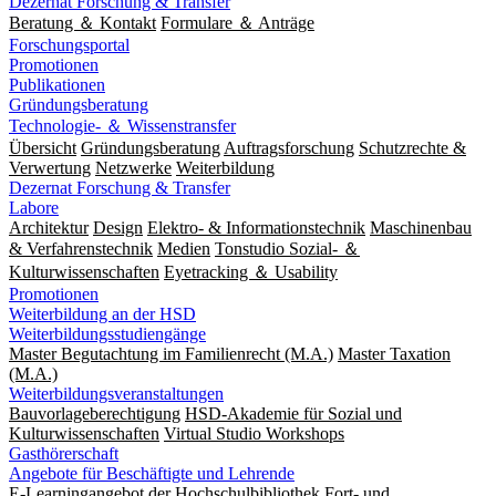
Dezernat Forschung & Transfer
Beratung ＆ Kontakt
Formulare ＆ Anträge
Forschungsportal
Promotionen
Publikationen
Gründungsberatung
Technologie- ＆ Wissenstransfer
Übersicht
Gründungsberatung
Auftragsforschung
Schutzrechte &
Verwertung
Netzwerke
Weiterbildung
Dezernat Forschung & Transfer
Labore
Architektur
Design
Elektro- & Informationstechnik
Maschinenbau
& Verfahrenstechnik
Medien
Tonstudio Sozial- ＆
Kulturwissenschaften
Eyetracking ＆ Usability
Promotionen
Weiterbildung an der HSD
Weiterbildungsstudiengänge
Master Begutachtung im Familienrecht (M.A.)
Master Taxation
(M.A.)
Weiterbildungsveranstaltungen
Bauvorlageberechtigung
HSD-Akademie für Sozial und
Kulturwissenschaften
Virtual Studio Workshops
Gasthörerschaft
Angebote für Beschäftigte und Lehrende
E-Learningangebot der Hochschulbibliothek
Fort- und