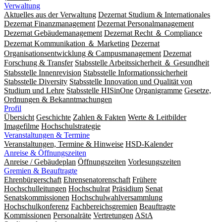
Verwaltung
Aktuelles aus der Verwaltung
Dezernat Studium & Internationales
Dezernat Finanzmanagement
Dezernat Personalmanagement
Dezernat Gebäudemanagement
Dezernat Recht ＆ Compliance
Dezernat Kommunikation ＆ Marketing
Dezernat
Organisationsentwicklung & Campusmanagement
Dezernat
Forschung & Transfer
Stabsstelle Arbeitssicherheit ＆ Gesundheit
Stabsstelle Innenrevision
Stabsstelle In­for­ma­ti­ons­sicher­heit
Stabsstelle Diversity
Stabsstelle Innovation und Qualität von
Studium und Lehre
Stabsstelle HISinOne
Organigramme
Gesetze,
Ordnungen & Bekanntmachungen
Profil
Übersicht
Geschichte
Zahlen & Fakten
Werte & Leitbilder
Imagefilme
Hochschulstrategie
Veranstaltungen & Termine
Veranstaltungen, Termine & Hinweise
HSD-Kalender
Anreise & Öffnungszeiten
Anreise / Gebäudeplan
Öffnungszeiten
Vorlesungszeiten
Gremien & Beauftragte
Ehrenbürgerschaft
Ehrensenatorenschaft
Frühere
Hochschulleitungen
Hochschulrat
Präsidium
Senat
Senatskommissionen
Hochschulwahlversammlung
Hochschulkonferenz
Fachbereichsgremien
Beauftragte
Kommissionen
Personalräte
Vertretungen
AStA