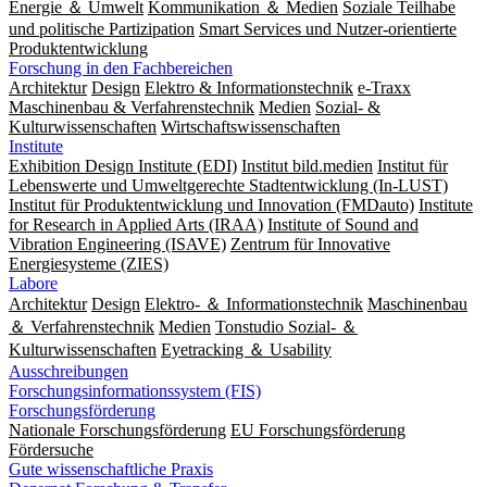
Energie ＆ Umwelt
Kommunikation ＆ Medien
Soziale Teilhabe
und politische Partizipation
Smart Services und Nutzer-orientierte
Produktentwicklung
Forschung in den Fachbereichen
Architektur
Design
Elektro & Informationstechnik
e-Traxx
Maschinenbau & Verfahrenstechnik
Medien
Sozial- &
Kulturwissenschaften
Wirtschaftswissenschaften
Institute
Exhibition Design Institute (EDI)
Institut bild.medien
Institut für
Lebenswerte und Umweltgerechte Stadtentwicklung (In-LUST)
Institut für Produktentwicklung und Innovation (FMDauto)
Institute
for Research in Applied Arts (IRAA)
Institute of Sound and
Vibration Engineering (ISAVE)
Zentrum für Innovative
Energiesysteme (ZIES)
Labore
Architektur
Design
Elektro- ＆ Informationstechnik
Maschinenbau
＆ Verfahrenstechnik
Medien
Tonstudio Sozial- ＆
Kulturwissenschaften
Eyetracking ＆ Usability
Ausschreibungen
Forschungsinformationssystem (FIS)
Forschungsförderung
Nationale Forschungsförderung
EU Forschungsförderung
Fördersuche
Gute wissenschaftliche Praxis