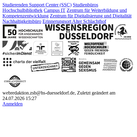
Studierenden Support Center (SSC)
Studienbüros
Hochschulbibliothek
Campus IT
Zentrum für Weiterbildung und
Kompetenzentwicklung
Zentrum für Digitalisierung und Digitalität
Nachhaltigkeitsbüro
Erinnerungsort Alter Schlachthof
webredaktion.zsb@hs-duesseldorf.de, Zuletzt geändert am
24.07.2026 15:27
Anmelden