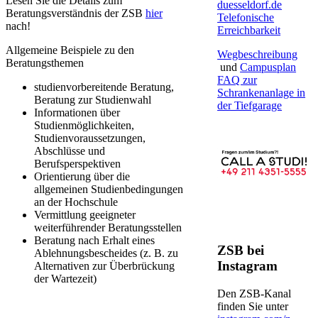
Lesen Sie die Details zum
duesseldorf.de​​​
Beratungsverständnis der ZSB
hier​
​Telefonische
nach!
Erreichbarkeit
Allgemeine Beispiele zu den
Weg​beschreibung​
Beratungsthemen
und
Cam​pu​splan
FAQ zur
studienvorbereitende Beratung,
Schrankenanlage in
Beratung zur Studienwahl
der Tiefgarage​
Informationen über
Studienmöglichkeiten,
Studienvoraussetzungen,
Abschlüsse und
Berufsperspektiven
Orientierung über die
allgemeinen Studienbedingungen
an der Hochschule
Vermittlung geeigneter
weiterführender Beratungsstellen
Beratung nach Erhalt eines
ZSB bei
Ablehnungsbescheides (z. B. zu
Instagram
Alternativen zur Überbrückung
der Wartezeit)
Den ZSB-Kanal
finden Sie unter ​