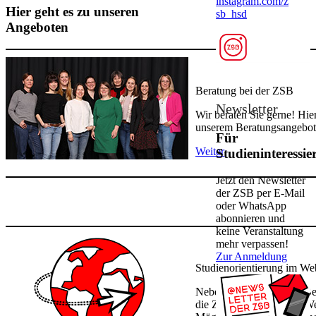
instagram.com/z​
Hier geht es zu unseren
sb_hsd
Angeboten​​​​
Beratung bei der ZSB
Newsletter ​​
Wir beraten Sie gerne! Hier
unserem Beratungsangebot
Für
W​e​it​er
Studieninteressie
Jetzt den News​letter
der ZSB per E-Mail
oder WhatsApp
abonnieren und
keine Veranstaltung​
mehr verpassen!​​
Zur Anmeldung​
Studienorientierung im We
Neben der persönlichen Be
die ZSB bietet auch das W