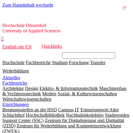
Zum Hauptinhalt wechseln
?!
Hochschule
Hochschule Düsseldorf
Düsseldorf
University of Applied Sciences

Quicklinks
English site
EN
Hochschule
Fachbereiche
Studium
Forschung
Transfer
Weiterbildung
Aktuelles
Fachbereiche
Architektur
Design
Elektro- & Informationstechnik
Maschinenbau
& Verfahrenstechnik
Medien
Sozial- & Kulturwissenschaften
Wirtschaftswissenschaften
Einrichtungen
Beratungsstellen an der HSD
Campus IT
Erinnerungsort Alter
Schlachthof
Hochschulbibliothek
Nachhaltigkeitsbüro
Studierenden
Support Center (SSC)
Zentrum für Digitalisierung und Digitalität
(ZDD)
Zentrum für Weiterbildung und Kompetenzentwicklung
(ZWEK)