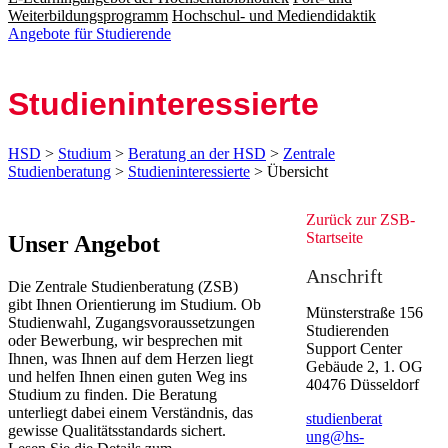
Weiterbildungsprogramm
Hochschul- und Mediendidaktik
Angebote für Studierende
Stu­dien­interes­sierte
HSD
>
Studium
>
Beratung an der HSD
>
Zentrale
Studienberatung
>
Studieninteressierte
> Übersicht
Zurück zu
r ​ZS​B-
Startseite
​​​​​​​​​​​​​​​​​​​​​​​​​​​​​​​Unser Angebot
Anschrift
Die Zentrale Studienberatung (ZSB)
gibt Ihnen Orientierung im Studium. Ob
Münsterstraße 156
Studienwahl, Zugangsvoraussetzungen
Studierenden
oder Bewerbung, wir besprechen mit
Support Center
Ihnen, was Ihnen auf dem Herzen liegt
Gebäude 2, 1. OG​
und helfen Ihnen einen guten Weg ins
40476 Düsseldorf
Studium zu finden. Die Beratung
unterliegt dabei einem Verständnis, das
studienbera​t​
gewisse Qualitätsstandards sichert.
ung@hs-