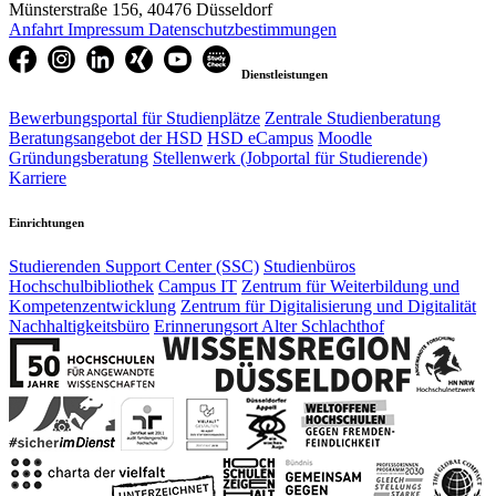
Münsterstraße 156, 40476 Düsseldorf
Anfahrt
Impressum
Datenschutzbestimmungen
Dienstleistungen
Bewerbungsportal für Studienplätze
Zentrale Studienberatung
Beratungsangebot der HSD
HSD eCampus
Moodle
Gründungsberatung
Stellenwerk (Jobportal für Studierende)
Karriere
Einrichtungen
Studierenden Support Center (SSC)
Studienbüros
Hochschulbibliothek
Campus IT
Zentrum für Weiterbildung und
Kompetenzentwicklung
Zentrum für Digitalisierung und Digitalität
Nachhaltigkeitsbüro
Erinnerungsort Alter Schlachthof