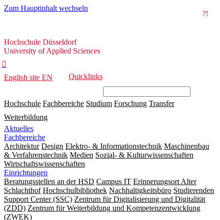
Zum Hauptinhalt wechseln
?!
Hochschule
Hochschule Düsseldorf
Düsseldorf
University of Applied Sciences

Quicklinks
English site
EN
Hochschule
Fachbereiche
Studium
Forschung
Transfer
Weiterbildung
Aktuelles
Fachbereiche
Architektur
Design
Elektro- & Informationstechnik
Maschinenbau
& Verfahrenstechnik
Medien
Sozial- & Kulturwissenschaften
Wirtschaftswissenschaften
Einrichtungen
Beratungsstellen an der HSD
Campus IT
Erinnerungsort Alter
Schlachthof
Hochschulbibliothek
Nachhaltigkeitsbüro
Studierenden
Support Center (SSC)
Zentrum für Digitalisierung und Digitalität
(ZDD)
Zentrum für Weiterbildung und Kompetenzentwicklung
(ZWEK)