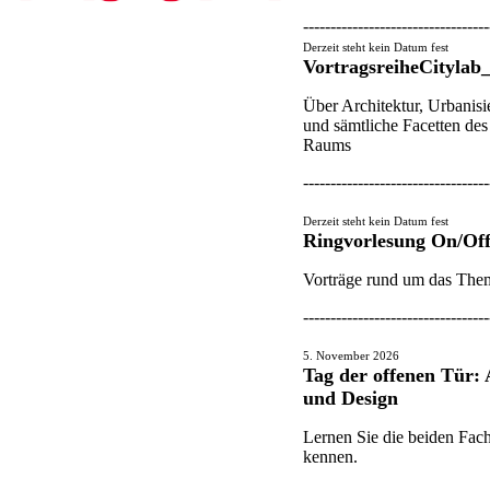
----------------------------------
Derzeit steht kein Datum fest​​​​​​
V
ortragsreihe
C
itylab
Über Architektur, Urbanis
und sämtliche Facetten des
Raums​​
----------------------------------
Derzeit steht kein Datum fest​​​​
Ringvorlesung On/Off
Vorträge rund um das The
----------------------------------
5. November 2026
​Tag der offenen Tür:
und Design
Lernen Sie die beiden Fac
kennen.​​