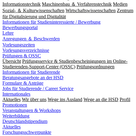
Informationstechnik
Maschinenbau ＆ Verfahrenstechnik
Medien
Sozial- ＆ Kulturwissenschaften
Wirtschaftswissenschaften
Zentrum
für Digitalisierung und Digitalität
Informationen für Studieninteressierte / Bewerbung
Bewerbungsportal
Lehre
Anregungen ＆ Beschwerden
Vorlesungszeiten
Vorlesungsverzeichnisse
Prüfungen & OSSC
Übersicht
Prüfungsservice & Studienbescheinigungen im Online-
Studierenden-Support-Center (OSSC)
Prüfungsordnungen
Informationen für Studierende
Beratungsangebote an der HSD
Formulare & Anträge
Jobs für Studierende / Career Service
Internationales
Aktuelles
Wir über uns
Wege ins Ausland
Wege an die HSD
Profil
Promotionen
Veranstaltungen & Workshops
Weiterbildung
Deutschlandstipendium
Aktuelles
Forschungsschwerpunkte