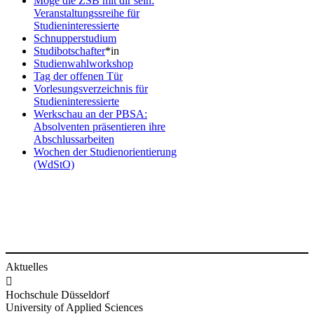
Möge die ZSB ​mit dir sein:
Veranstaltungssreihe für
Studieninteressierte
Schnupp​erstudium​
Studibotsch​after​
*in​​
Studienwahl​workshop​
Tag der​​​​ offenen Tür​
Vorlesungsv​erzeichnis für
Studieninteressierte​
Werkschau an der PBSA​:
Absolventen präsentieren ihre
Abschlussarbeiten​
Wochen der Stud​ienorientierung
(WdStO)
Aktuelles

Hochschule Düsseldorf
University of Applied Sciences