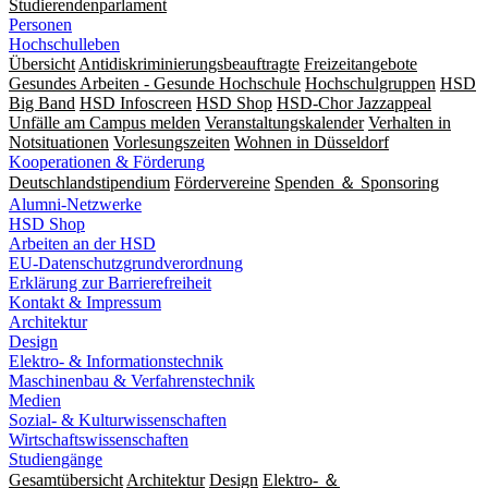
Studierendenparlament
Personen
Hochschulleben
Übersicht
Antidiskriminierungsbeauftragte
Freizeitangebote
Gesundes Arbeiten - Gesunde Hochschule
Hochschulgruppen
HSD
Big Band
HSD Infoscreen
HSD Shop
HSD-Chor Jazzappeal
Unfälle am Campus melden
Veranstaltungskalender
Verhalten in
Notsituationen
Vorlesungszeiten
Wohnen in Düsseldorf
Kooperationen & Förderung
Deutschlandstipendium
Fördervereine
Spenden ＆ Sponsoring
Alumni-Netzwerke
HSD Shop
Arbeiten an der HSD
EU-Datenschutzgrundverordnung
Erklärung zur Barrierefreiheit
Kontakt & Impressum
Architektur
Design
Elektro- & Informationstechnik
Maschinenbau & Verfahrenstechnik
Medien
Sozial- & Kulturwissenschaften
Wirtschaftswissenschaften
Studiengänge
Gesamtübersicht
Architektur
Design
Elektro- ＆