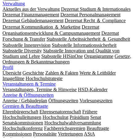
Verwaltung
Aktuelles aus der Verwaltung
Dezernat Studium & Internationales
Dezernat Finanzmanagement
Dezernat Personalmanagement
Dezernat Gebäudemanagement
Dezernat Recht ＆ Compliance
Dezernat Kommunikation ＆ Marketing
Dezernat
Organisationsentwicklung & Campusmanagement
Dezernat
Forschung & Transfer
Stabsstelle Arbeitssicherheit ＆ Gesundheit
Stabsstelle Innenrevision
Stabsstelle In­for­ma­ti­ons­sicher­heit
Stabsstelle Diversity
Stabsstelle Innovation und Qualität von
Studium und Lehre
Stabsstelle HISinOne
Organigramme
Gesetze,
Ordnungen & Bekanntmachungen
Profil
Übersicht
Geschichte
Zahlen & Fakten
Werte & Leitbilder
Imagefilme
Hochschulstrategie
Veranstaltungen & Termine
Veranstaltungen, Termine & Hinweise
HSD-Kalender
Anreise & Öffnungszeiten
Anreise / Gebäudeplan
Öffnungszeiten
Vorlesungszeiten
Gremien & Beauftragte
Ehrenbürgerschaft
Ehrensenatorenschaft
Frühere
Hochschulleitungen
Hochschulrat
Präsidium
Senat
Senatskommissionen
Hochschulwahlversammlung
Hochschulkonferenz
Fachbereichsgremien
Beauftragte
Kommissionen
Personalräte
Vertretungen
AStA