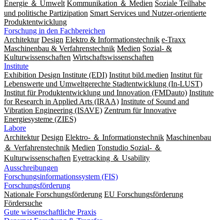
Energie ＆ Umwelt
Kommunikation ＆ Medien
Soziale Teilhabe
und politische Partizipation
Smart Services und Nutzer-orientierte
Produktentwicklung
Forschung in den Fachbereichen
Architektur
Design
Elektro & Informationstechnik
e-Traxx
Maschinenbau & Verfahrenstechnik
Medien
Sozial- &
Kulturwissenschaften
Wirtschaftswissenschaften
Institute
Exhibition Design Institute (EDI)
Institut bild.medien
Institut für
Lebenswerte und Umweltgerechte Stadtentwicklung (In-LUST)
Institut für Produktentwicklung und Innovation (FMDauto)
Institute
for Research in Applied Arts (IRAA)
Institute of Sound and
Vibration Engineering (ISAVE)
Zentrum für Innovative
Energiesysteme (ZIES)
Labore
Architektur
Design
Elektro- ＆ Informationstechnik
Maschinenbau
＆ Verfahrenstechnik
Medien
Tonstudio Sozial- ＆
Kulturwissenschaften
Eyetracking ＆ Usability
Ausschreibungen
Forschungsinformationssystem (FIS)
Forschungsförderung
Nationale Forschungsförderung
EU Forschungsförderung
Fördersuche
Gute wissenschaftliche Praxis