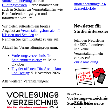
Studienorientierung
oder an
studienberatung@hs-
Bildungsmessen
. Gerne kommen wir
duesseldorf.de
auch in Schulen zu Veranstaltung​​en wie
Berufsorientierungstagen un​d
informieren vor Ort.
Newsletter für
Wir bieten außerdem ein breites
Angebot an
Veranstaltungsformaten für
Studieninteressie
Klassen und Schulen​
​ an.
Nehmen Sie gern Kontakt zu uns auf.
Jetzt den News​letter
der ZSB abonnieren
Aktuell im Veranstaltungsprogramm:
und keine
Veranstaltung​ mehr
Vorlesungsverzeichnis für ​
verpassen!​​
Studieninteressierte​:
​​ ca. Mitte
Zur Anmeldung
Oktober​
​Tag der offenen Tür: Architektur
und Design
: 5. November 2026
​Alle weiteren Veranstaltungen:​
Mitte Oktober​
Vorlesungsverzeichnis
ZSB bei
Studieninteressierte