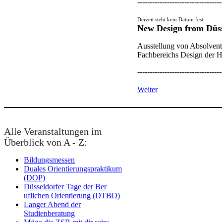
​-----------------------------------
Derzeit steht kein Datum fest​​​​​​
New Design from Düs
Ausstellung von Absolvent
Fachbereichs Design der
​----------------------------------
We​it​er
Alle Veranstaltungen im
Überblick von A - Z:
Bil​dungsme​ssen​
Duales Orientier​ungspraktikum
(DOP)
Düsseldorfer Tage der Ber​
uflichen Orientierung (DTBO)​
Langer A​bend der
Studienberatung​