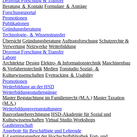
Dezernat Forschung & Transfer
Beratung ＆ Kontakt
Formulare ＆ Anträge
Forschungsportal
Promotionen
Publikationen
Gründungsberatung
Technologie- ＆ Wissenstransfer
Übersicht
Gründungsberatung
Auftragsforschung
Schutzrechte &
Verwertung
Netzwerke
Weiterbildung
Dezernat Forschung & Transfer
Labore
Architektur
Design
Elektro- & Informationstechnik
Maschinenbau
& Verfahrenstechnik
Medien
Tonstudio Sozial- ＆
Kulturwissenschaften
Eyetracking ＆ Usability
Promotionen
Weiterbildung an der HSD
Weiterbildungsstudiengänge
Master Begutachtung im Familienrecht (M.A.)
Master Taxation
(M.A.)
Weiterbildungsveranstaltungen
Bauvorlageberechtigung
HSD-Akademie für Sozial und
Kulturwissenschaften
Virtual Studio Workshops
Gasthörerschaft
Angebote für Beschäftigte und Lehrende
E-Learningangebot der Hochschulbibliothek
Fort- und