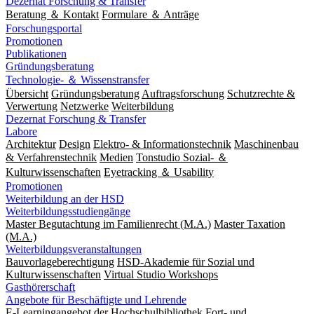
Dezernat Forschung & Transfer
Beratung ＆ Kontakt
Formulare ＆ Anträge
Forschungsportal
Promotionen
Publikationen
Gründungsberatung
Technologie- ＆ Wissenstransfer
Übersicht
Gründungsberatung
Auftragsforschung
Schutzrechte &
Verwertung
Netzwerke
Weiterbildung
Dezernat Forschung & Transfer
Labore
Architektur
Design
Elektro- & Informationstechnik
Maschinenbau
& Verfahrenstechnik
Medien
Tonstudio Sozial- ＆
Kulturwissenschaften
Eyetracking ＆ Usability
Promotionen
Weiterbildung an der HSD
Weiterbildungsstudiengänge
Master Begutachtung im Familienrecht (M.A.)
Master Taxation
(M.A.)
Weiterbildungsveranstaltungen
Bauvorlageberechtigung
HSD-Akademie für Sozial und
Kulturwissenschaften
Virtual Studio Workshops
Gasthörerschaft
Angebote für Beschäftigte und Lehrende
E-Learningangebot der Hochschulbibliothek
Fort- und