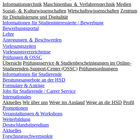
Informationstechnik
Maschinenbau ＆ Verfahrenstechnik
Medien
Sozial- ＆ Kulturwissenschaften
Wirtschaftswissenschaften
Zentrum
für Digitalisierung und Digitalität
Informationen für Studieninteressierte / Bewerbung
Bewerbungsportal
Lehre
Anregungen ＆ Beschwerden
Vorlesungszeiten
Vorlesungsverzeichnisse
Prüfungen & OSSC
Übersicht
Prüfungsservice & Studienbescheinigungen im Online-
Studierenden-Support-Center (OSSC)
Prüfungsordnungen
Informationen für Studierende
Beratungsangebote an der HSD
Formulare & Anträge
Jobs für Studierende / Career Service
Internationales
Aktuelles
Wir über uns
Wege ins Ausland
Wege an die HSD
Profil
Promotionen
Veranstaltungen & Workshops
Weiterbildung
Deutschlandstipendium
Aktuelles
Forschungsschwerpunkte