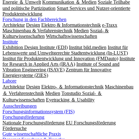
Energie ＆ Umwelt
Kommunikation ＆ Medien
Soziale Teilhabe
und politische Partizipation
Smart Services und Nutzer-orientierte
Produktentwicklung
Forschung in den Fachbereichen
Architektur
Design
Elektro & Informationstechnik
e-Traxx
Maschinenbau & Verfahrenstechnik
Medien
Sozial- &
Kulturwissenschaften
Wirtschaftswissenschaften
Institute
Exhibition Design Institute (EDI)
Institut bild.medien
Institut für
Lebenswerte und Umweltgerechte Stadtentwicklung (In-LUST)
Institut für Produktentwicklung und Innovation (FMDauto)
Institute
for Research in Applied Arts (IRAA)
Institute of Sound and
Vibration Engineering (ISAVE)
Zentrum für Innovative
Energiesysteme (ZIES)
Labore
Architektur
Design
Elektro- ＆ Informationstechnik
Maschinenbau
＆ Verfahrenstechnik
Medien
Tonstudio Sozial- ＆
Kulturwissenschaften
Eyetracking ＆ Usability
Ausschreibungen
Forschungsinformationssystem (FIS)
Forschungsförderung
Nationale Forschungsförderung
EU Forschungsförderung
Fördersuche
Gute wissenschaftliche Praxis