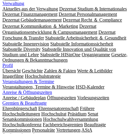
Verwaltung
Aktuelles aus der Verwaltung
Dezernat Studium & Internationales
Dezernat Finanzmanagement
Dezernat Personalmanagement
Dezernat Gebäudemanagement
Dezernat Recht ＆ Compliance
Dezernat Kommunikation ＆ Marketing
Dezernat
Organisationsentwicklung & Campusmanagement
Dezernat
Forschung & Transfer
Stabsstelle Arbeitssicherheit ＆ Gesundheit
Stabsstelle Innenrevision
Stabsstelle In­for­ma­ti­ons­sicher­heit
Stabsstelle Diversity
Stabsstelle Innovation und Qualität von
Studium und Lehre
Stabsstelle HISinOne
Organigramme
Gesetze,
Ordnungen & Bekanntmachungen
Profil
Übersicht
Geschichte
Zahlen & Fakten
Werte & Leitbilder
Imagefilme
Hochschulstrategie
Veranstaltungen & Termine
Veranstaltungen, Termine & Hinweise
HSD-Kalender
Anreise & Öffnungszeiten
Anreise / Gebäudeplan
Öffnungszeiten
Vorlesungszeiten
Gremien & Beauftragte
Ehrenbürgerschaft
Ehrensenatorenschaft
Frühere
Hochschulleitungen
Hochschulrat
Präsidium
Senat
Senatskommissionen
Hochschulwahlversammlung
Hochschulkonferenz
Fachbereichsgremien
Beauftragte
Kommissionen
Personalräte
Vertretungen
AStA