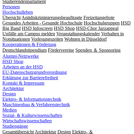
Studierendenparlament
Personen
Hochschulleben
Übersicht
Antidiskriminierungsbeauftragte
Freizeitangebote
Gesundes Arbeiten - Gesunde Hochschule
Hochschulgruppen
HSD
Big Band
HSD Infoscreen
HSD Shop
HSD-Chor Jazzappeal
Unfälle am Campus melden
Veranstaltungskalender
Verhalten in
Notsituationen
Vorlesungszeiten
Wohnen in Düsseldorf
Kooperationen & Förderung
Deutschlandstipendium
Fördervereine
Spenden ＆ Sponsoring
Alumni-Netzwerke
HSD Shop
Arbeiten an der HSD
EU-Datenschutzgrundverordnung
Erklärung zur Barrierefreiheit
Kontakt & Impressum
Architektur
Design
Elektro- & Informationstechnik
Maschinenbau & Verfahrenstechnik
Medien
Sozial- & Kulturwissenschaften
Wirtschaftswissenschaften
Studiengänge
Gesamtübersicht
Architektur
Design
Elektro- ＆