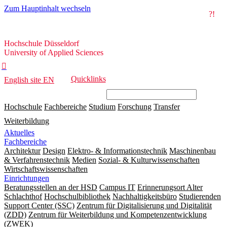
Zum Hauptinhalt wechseln
?!
Hochschule
Hochschule Düsseldorf
Düsseldorf
University of Applied Sciences

Quicklinks
English site
EN
Hochschule
Fachbereiche
Studium
Forschung
Transfer
Weiterbildung
Aktuelles
Fachbereiche
Architektur
Design
Elektro- & Informationstechnik
Maschinenbau
& Verfahrenstechnik
Medien
Sozial- & Kulturwissenschaften
Wirtschaftswissenschaften
Einrichtungen
Beratungsstellen an der HSD
Campus IT
Erinnerungsort Alter
Schlachthof
Hochschulbibliothek
Nachhaltigkeitsbüro
Studierenden
Support Center (SSC)
Zentrum für Digitalisierung und Digitalität
(ZDD)
Zentrum für Weiterbildung und Kompetenzentwicklung
(ZWEK)