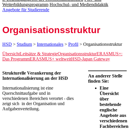
Weiterbildungsprogramm
Hochschul- und Mediendidaktik
Angebote für Studierende
Organisations­struktur
HSD
>
Studium
>
Internationales
>
Profil
> Organisationsstruktur
Übersicht
Leitsätze & Strategie
Organisationsstruktur
ERASMUS+:
Das Programm
ERASMUS+ weltweit
HSD-Japan Gateway
​​Strukturelle Verankerung der
An anderer Stelle
Internationalisierung an der HSD
finden Sie:
Internationalisierung ist eine
Eine
Querschnittaufgabe und in
Übersicht
verschiedenen Bereichen verortet - dies
über
zeigt sich in der Organisation und
bestehende
Aufgabenverteilung.
englische
Angebote aus
verschiedenen
Fachbereichen