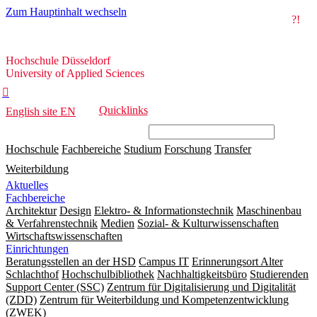
Zum Hauptinhalt wechseln
?!
Hochschule
Hochschule Düsseldorf
Düsseldorf
University of Applied Sciences

Quicklinks
English site
EN
Hochschule
Fachbereiche
Studium
Forschung
Transfer
Weiterbildung
Aktuelles
Fachbereiche
Architektur
Design
Elektro- & Informationstechnik
Maschinenbau
& Verfahrenstechnik
Medien
Sozial- & Kulturwissenschaften
Wirtschaftswissenschaften
Einrichtungen
Beratungsstellen an der HSD
Campus IT
Erinnerungsort Alter
Schlachthof
Hochschulbibliothek
Nachhaltigkeitsbüro
Studierenden
Support Center (SSC)
Zentrum für Digitalisierung und Digitalität
(ZDD)
Zentrum für Weiterbildung und Kompetenzentwicklung
(ZWEK)