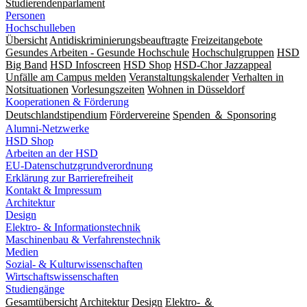
Studierendenparlament
Personen
Hochschulleben
Übersicht
Antidiskriminierungsbeauftragte
Freizeitangebote
Gesundes Arbeiten - Gesunde Hochschule
Hochschulgruppen
HSD
Big Band
HSD Infoscreen
HSD Shop
HSD-Chor Jazzappeal
Unfälle am Campus melden
Veranstaltungskalender
Verhalten in
Notsituationen
Vorlesungszeiten
Wohnen in Düsseldorf
Kooperationen & Förderung
Deutschlandstipendium
Fördervereine
Spenden ＆ Sponsoring
Alumni-Netzwerke
HSD Shop
Arbeiten an der HSD
EU-Datenschutzgrundverordnung
Erklärung zur Barrierefreiheit
Kontakt & Impressum
Architektur
Design
Elektro- & Informationstechnik
Maschinenbau & Verfahrenstechnik
Medien
Sozial- & Kulturwissenschaften
Wirtschaftswissenschaften
Studiengänge
Gesamtübersicht
Architektur
Design
Elektro- ＆