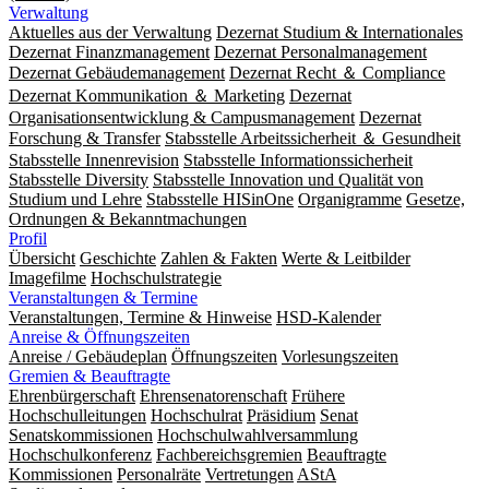
Verwaltung
Aktuelles aus der Verwaltung
Dezernat Studium & Internationales
Dezernat Finanzmanagement
Dezernat Personalmanagement
Dezernat Gebäudemanagement
Dezernat Recht ＆ Compliance
Dezernat Kommunikation ＆ Marketing
Dezernat
Organisationsentwicklung & Campusmanagement
Dezernat
Forschung & Transfer
Stabsstelle Arbeitssicherheit ＆ Gesundheit
Stabsstelle Innenrevision
Stabsstelle In­for­ma­ti­ons­sicher­heit
Stabsstelle Diversity
Stabsstelle Innovation und Qualität von
Studium und Lehre
Stabsstelle HISinOne
Organigramme
Gesetze,
Ordnungen & Bekanntmachungen
Profil
Übersicht
Geschichte
Zahlen & Fakten
Werte & Leitbilder
Imagefilme
Hochschulstrategie
Veranstaltungen & Termine
Veranstaltungen, Termine & Hinweise
HSD-Kalender
Anreise & Öffnungszeiten
Anreise / Gebäudeplan
Öffnungszeiten
Vorlesungszeiten
Gremien & Beauftragte
Ehrenbürgerschaft
Ehrensenatorenschaft
Frühere
Hochschulleitungen
Hochschulrat
Präsidium
Senat
Senatskommissionen
Hochschulwahlversammlung
Hochschulkonferenz
Fachbereichsgremien
Beauftragte
Kommissionen
Personalräte
Vertretungen
AStA