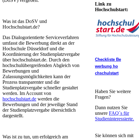
(DoSV) vergeben.
Link zu
Hochschulst
ar
t:​
Was ist das DoSV und
Hochschulstart.de?​
Das Dialogorientierte Serviceverfahren
umfasst die Bewerbung direkt an der
Hochschule Düsseldorf und die
Koordinierung der Studienplatzvergabe
über hochschulstart.de. Durch den
Checkliste Be​
hochschulübergreifenden Abgleich von
werbung ho​
Bewerbungen und
chschulstart​
Zulassungsmöglichkeiten kann der
Prozess transparenter und die
Studienplatzvergabe schneller gestaltet
Haben Sie ​weitere
werden. Im Account von
Fragen?
hochschulstart.de
werden die
Bewerbungen und der jeweilige Stand
Dann nutzen Sie
der Studienplatzvergabe übersichtlich
unsere
FAQ´s für
dargestellt.
Studieninteressiert
e
.​
Sie können sich mit
Was ist zu tun, um erfolgreich am