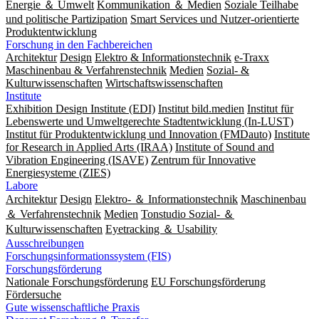
Energie ＆ Umwelt
Kommunikation ＆ Medien
Soziale Teilhabe
und politische Partizipation
Smart Services und Nutzer-orientierte
Produktentwicklung
Forschung in den Fachbereichen
Architektur
Design
Elektro & Informationstechnik
e-Traxx
Maschinenbau & Verfahrenstechnik
Medien
Sozial- &
Kulturwissenschaften
Wirtschaftswissenschaften
Institute
Exhibition Design Institute (EDI)
Institut bild.medien
Institut für
Lebenswerte und Umweltgerechte Stadtentwicklung (In-LUST)
Institut für Produktentwicklung und Innovation (FMDauto)
Institute
for Research in Applied Arts (IRAA)
Institute of Sound and
Vibration Engineering (ISAVE)
Zentrum für Innovative
Energiesysteme (ZIES)
Labore
Architektur
Design
Elektro- ＆ Informationstechnik
Maschinenbau
＆ Verfahrenstechnik
Medien
Tonstudio Sozial- ＆
Kulturwissenschaften
Eyetracking ＆ Usability
Ausschreibungen
Forschungsinformationssystem (FIS)
Forschungsförderung
Nationale Forschungsförderung
EU Forschungsförderung
Fördersuche
Gute wissenschaftliche Praxis