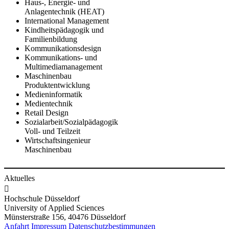
Haus-, Energie- und
Anlagentechnik (HEAT)
International Management
Kindhei​tspädagogik und
Familienbildung
Kommunika​tionsdesign
Kom​munikations- und
Multimediamanagement
Ma​schinenbau
Produktentwicklung
Medieninformatik
Medientechnik
Retail Design
Soz​ialarbeit/Sozia​lpädagogik
Voll- und Teilzeit
Wirtschaftsingenieur
Maschinenbau​
Aktuelles

Hochschule Düsseldorf
University of Applied Sciences
Münsterstraße 156, 40476 Düsseldorf
Anfahrt
Impressum
Datenschutzbestimmungen