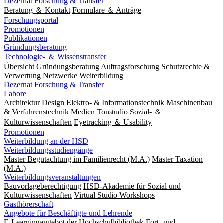
Dezernat Forschung & Transfer
Beratung ＆ Kontakt
Formulare ＆ Anträge
Forschungsportal
Promotionen
Publikationen
Gründungsberatung
Technologie- ＆ Wissenstransfer
Übersicht
Gründungsberatung
Auftragsforschung
Schutzrechte &
Verwertung
Netzwerke
Weiterbildung
Dezernat Forschung & Transfer
Labore
Architektur
Design
Elektro- & Informationstechnik
Maschinenbau
& Verfahrenstechnik
Medien
Tonstudio Sozial- ＆
Kulturwissenschaften
Eyetracking ＆ Usability
Promotionen
Weiterbildung an der HSD
Weiterbildungsstudiengänge
Master Begutachtung im Familienrecht (M.A.)
Master Taxation
(M.A.)
Weiterbildungsveranstaltungen
Bauvorlageberechtigung
HSD-Akademie für Sozial und
Kulturwissenschaften
Virtual Studio Workshops
Gasthörerschaft
Angebote für Beschäftigte und Lehrende
E-Learningangebot der Hochschulbibliothek
Fort- und