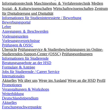
Informationstechnik
Maschinenbau ＆ Verfahrenstechnik
Medien
Sozial- ＆ Kulturwissenschaften
Wirtschaftswissenschaften
Zentrum
für Digitalisierung und Digitalität
Informationen für Studieninteressierte / Bewerbung
Bewerbungsportal
Lehre
Anregungen ＆ Beschwerden
Vorlesungszeiten
Vorlesungsverzeichnisse
Prüfungen & OSSC
Übersicht
Prüfungsservice & Studienbescheinigungen im Online-
Studierenden-Support-Center (OSSC)
Prüfungsordnungen
Informationen für Studierende
Beratungsangebote an der HSD
Formulare & Anträge
Jobs für Studierende / Career Service
Internationales
Aktuelles
Wir über uns
Wege ins Ausland
Wege an die HSD
Profil
Promotionen
Veranstaltungen & Workshops
Weiterbildung
Deutschlandstipendium
Aktuelles
Forschungsschwerpunkte