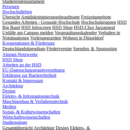
Studierendenparlament
Personen
Hochschulleben
Übersicht
Antidiskriminierungsbeauftragte
Freizeitangebote
Gesundes Arbeiten - Gesunde Hochschule
Hochschulgruppen
HSD
Big Band
HSD Infoscreen
HSD Shop
HSD-Chor Jazzappeal
Unfälle am Campus melden
Veranstaltungskalender
Verhalten in
Notsituationen
Vorlesungszeiten
Wohnen in Düsseldorf
Kooperationen & Förderung
Deutschlandstipendium
Fördervereine
Spenden ＆ Sponsoring
Alumni-Netzwerke
HSD Shop
Arbeiten an der HSD
EU-Datenschutzgrundverordnung
Erklärung zur Barrierefreiheit
Kontakt & Impressum
Architektur
Design
Elektro- & Informationstechnik
Maschinenbau & Verfahrenstechnik
Medien
Sozial- & Kulturwissenschaften
Wirtschaftswissenschaften
Studiengänge
Gesamtübersicht
Architektur
Design
Elektro- ＆