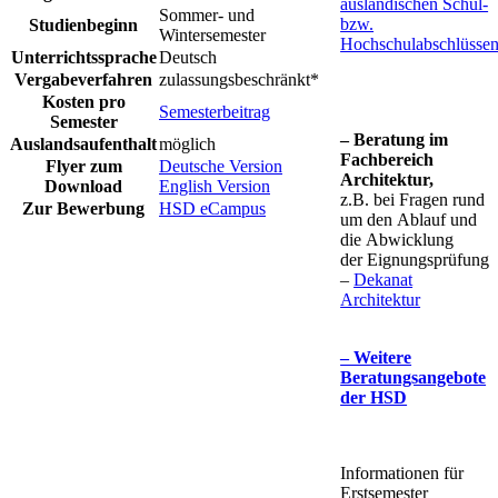
ausländischen Schul-
Sommer- und
bzw.
Studienbeginn
Wintersemester
Hochschulabschlüsse
Unterrichtssprache
​Deutsch
Vergabeverfahren
​zulassungsbeschränkt*
Kosten pro
Semesterb​eitrag
Semester
– Beratung im
Auslandsaufenthalt
​möglich
Fach​bereich
Flyer zum
Deutsche Version
Architektur,
Download
English Version
z.B. bei Fragen rund
​Zur Bewerbung
HSD eCampus​
um den Ablauf und
die Abwicklung
der Eignungsprüfung
–
Dekanat
Architektur​​
– Weitere
Beratungsan​gebote
der HSD
Informationen für
Erstsemester