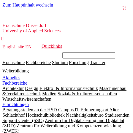
Zum Hauptinhalt wechseln
?!
Hochschule
Hochschule Düsseldorf
Düsseldorf
University of Applied Sciences

Quicklinks
English site
EN
Hochschule
Fachbereiche
Studium
Forschung
Transfer
Weiterbildung
Aktuelles
Fachbereiche
Architektur
Design
Elektro- & Informationstechnik
Maschinenbau
& Verfahrenstechnik
Medien
Sozial- & Kulturwissenschaften
Wirtschaftswissenschaften
Einrichtungen
Beratungsstellen an der HSD
Campus IT
Erinnerungsort Alter
Schlachthof
Hochschulbibliothek
Nachhaltigkeitsbüro
Studierenden
Support Center (SSC)
Zentrum für Digitalisierung und Digitalität
(ZDD)
Zentrum für Weiterbildung und Kompetenzentwicklung
(ZWEK)