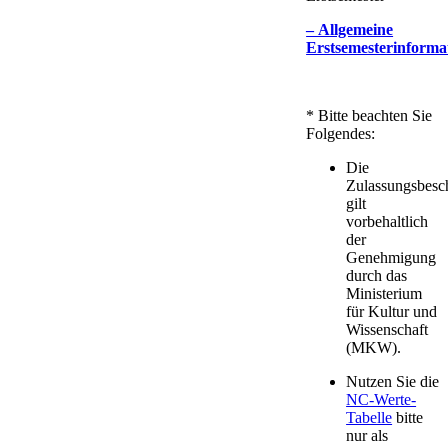
– Allgemeine
Erstsemesterinforma
* ​Bitte beachten Sie
Folgendes:
Die
Zulassungsbesc
gilt
vorbehaltlich
der
Genehmigung
durch das
Ministerium
für Kultur und
Wissenschaft
(MKW).​
​Nutzen Sie die
NC-Wert​e-
Tabelle
bitte
nur als