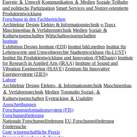
Energie ＆ Umwelt
Kommunikation ＆ Medien
Soziale Teilhabe
und politische Partizipation
Smart Services und Nutzer-orientierte
Produktentwicklung
Forschung in den Fachbereichen
Architektur
Design
Elektro & Informationstechnik
e-Traxx
Maschinenbau & Verfahrenstechnik
Medien
Sozial- &
Kulturwissenschaften
Wirtschaftswissenschaften
Institute
Exhibition Design Institute (EDI)
Institut bild.medien
Institut für
Lebenswerte und Umweltgerechte Stadtentwicklung (In-LUST)
Institut für Produktentwicklung und Innovation (FMDauto)
Institute
for Research in Applied Arts (IRAA)
Institute of Sound and
Vibration Engineering (ISAVE)
Zentrum für Innovative
Energiesysteme (ZIES)
Labore
Architektur
Design
Elektro- ＆ Informationstechnik
Maschinenbau
＆ Verfahrenstechnik
Medien
Tonstudio Sozial- ＆
Kulturwissenschaften
Eyetracking ＆ Usability
Ausschreibungen
Forschungsinformationssystem (FIS)
Forschungsförderung
Nationale Forschungsförderung
EU Forschungsförderung
Fördersuche
Gute wissenschaftliche Praxis