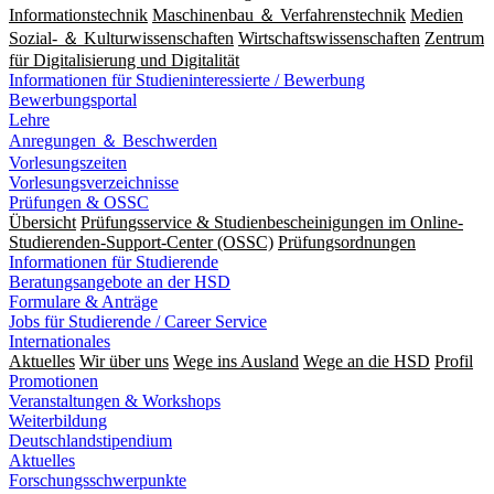
Informationstechnik
Maschinenbau ＆ Verfahrenstechnik
Medien
Sozial- ＆ Kulturwissenschaften
Wirtschaftswissenschaften
Zentrum
für Digitalisierung und Digitalität
Informationen für Studieninteressierte / Bewerbung
Bewerbungsportal
Lehre
Anregungen ＆ Beschwerden
Vorlesungszeiten
Vorlesungsverzeichnisse
Prüfungen & OSSC
Übersicht
Prüfungsservice & Studienbescheinigungen im Online-
Studierenden-Support-Center (OSSC)
Prüfungsordnungen
Informationen für Studierende
Beratungsangebote an der HSD
Formulare & Anträge
Jobs für Studierende / Career Service
Internationales
Aktuelles
Wir über uns
Wege ins Ausland
Wege an die HSD
Profil
Promotionen
Veranstaltungen & Workshops
Weiterbildung
Deutschlandstipendium
Aktuelles
Forschungsschwerpunkte