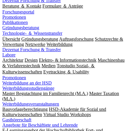
Dezernat Forschung & Transfer
Beratung ＆ Kontakt
Formulare ＆ Anträge
Forschungsportal
Promotionen
Publikationen
Gründungsberatung
Technologie- ＆ Wissenstransfer
Übersicht
Gründungsberatung
Auftragsforschung
Schutzrechte &
Verwertung
Netzwerke
Weiterbildung
Dezernat Forschung & Transfer
Labore
Architektur
Design
Elektro- & Informationstechnik
Maschinenbau
& Verfahrenstechnik
Medien
Tonstudio Sozial- ＆
Kulturwissenschaften
Eyetracking ＆ Usability
Promotionen
Weiterbildung an der HSD
Weiterbildungsstudiengänge
Master Begutachtung im Familienrecht (M.A.)
Master Taxation
(M.A.)
Weiterbildungsveranstaltungen
Bauvorlageberechtigung
HSD-Akademie für Sozial und
Kulturwissenschaften
Virtual Studio Workshops
Gasthörerschaft
Angebote für Beschäftigte und Lehrende
E-Learningangebot der Hochschulbibliothek
Fort- und