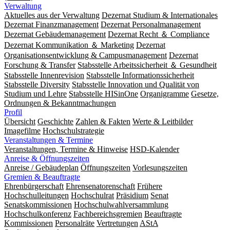
Verwaltung
Aktuelles aus der Verwaltung
Dezernat Studium & Internationales
Dezernat Finanzmanagement
Dezernat Personalmanagement
Dezernat Gebäudemanagement
Dezernat Recht ＆ Compliance
Dezernat Kommunikation ＆ Marketing
Dezernat
Organisationsentwicklung & Campusmanagement
Dezernat
Forschung & Transfer
Stabsstelle Arbeitssicherheit ＆ Gesundheit
Stabsstelle Innenrevision
Stabsstelle In­for­ma­ti­ons­sicher­heit
Stabsstelle Diversity
Stabsstelle Innovation und Qualität von
Studium und Lehre
Stabsstelle HISinOne
Organigramme
Gesetze,
Ordnungen & Bekanntmachungen
Profil
Übersicht
Geschichte
Zahlen & Fakten
Werte & Leitbilder
Imagefilme
Hochschulstrategie
Veranstaltungen & Termine
Veranstaltungen, Termine & Hinweise
HSD-Kalender
Anreise & Öffnungszeiten
Anreise / Gebäudeplan
Öffnungszeiten
Vorlesungszeiten
Gremien & Beauftragte
Ehrenbürgerschaft
Ehrensenatorenschaft
Frühere
Hochschulleitungen
Hochschulrat
Präsidium
Senat
Senatskommissionen
Hochschulwahlversammlung
Hochschulkonferenz
Fachbereichsgremien
Beauftragte
Kommissionen
Personalräte
Vertretungen
AStA