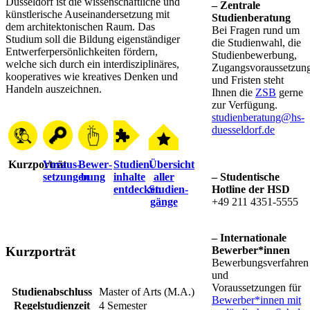
Düsseldorf ist die wissenschaftliche und
– Zentrale
künstlerische Auseinandersetzung mit
Studienberatung
dem architektonischen Raum. Das
Bei Fragen rund um
Studium soll die Bildung eigenständiger
die Studienwahl, die
Entwerferpersönlichkeiten fördern,
Studienbewerbung,
welche sich durch ein interdisziplinäres,
Zugangsvoraussetzun
kooperatives wie kreatives Denken und
und Fristen steht
Handeln auszeichnen​​.
Ihnen die
Z​​SB​
gerne
zur Verfügung.
studienberatung@hs-
duesseldorf.de​
Kurzporträt
Voraus­
Bewer­
Studien­
Übersicht
setzungen
bung
inhalte
aller
– Studentische
entdecken
Studien­
Hotline der HSD
gänge
+49 211 4351-5555
– Internatio​nale
Bewerber*innen​
Kurzporträ​t
Bewerbungsverfahren
und
Voraussetzungen für
​​​Studienabschlus​s​​​​
​Master of Arts (M.A​.)
Bewerber*innen mit
Regelstudienzeit
​4​ Semester