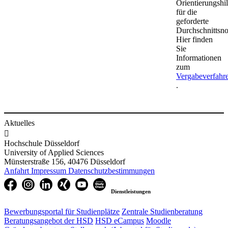
Orientierungshil
für die
geforderte
Durchschnittsno
Hier finden
Sie
Informationen
zum
Vergabeverfahr
.​
Aktuelles

Hochschule Düsseldorf
University of Applied Sciences
Münsterstraße 156, 40476 Düsseldorf
Anfahrt
Impressum
Datenschutzbestimmungen
Dienstleistungen
Bewerbungsportal für Studienplätze
Zentrale Studienberatung
Beratungsangebot der HSD
HSD eCampus
Moodle