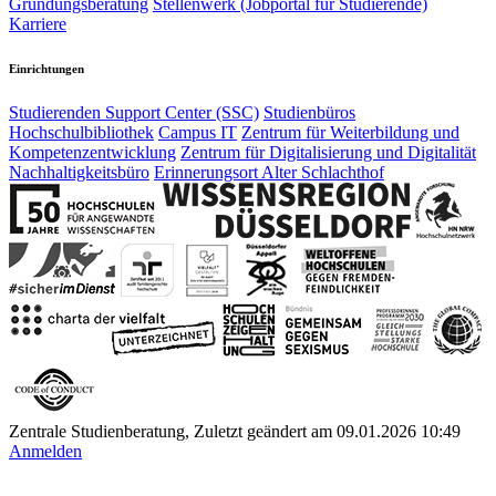
Gründungsberatung
Stellenwerk (Jobportal für Studierende)
Karriere
Einrichtungen
Studierenden Support Center (SSC)
Studienbüros
Hochschulbibliothek
Campus IT
Zentrum für Weiterbildung und
Kompetenzentwicklung
Zentrum für Digitalisierung und Digitalität
Nachhaltigkeitsbüro
Erinnerungsort Alter Schlachthof
Zentrale Studienberatung, Zuletzt geändert am 09.01.2026 10:49
Anmelden