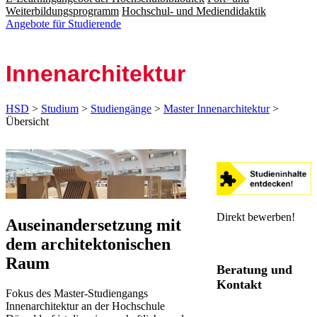
Weiterbildungsprogramm
Hochschul- und Mediendidaktik
Angebote für Studierende
Innen­architektur
HSD
>
Studium
>
Studiengänge
>
Master Innenarchitektur
>
Übersicht
Direk​t bewerben!​
​Auseinandersetzung mit
dem architektonischen
Raum
Berat
ung und
Kontakt
Fokus des Master-Studiengangs
Innenarchitektur an der Hochschule