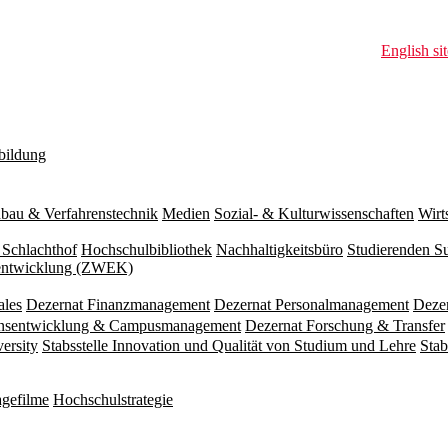
English sit
bildung
bau & Verfahrenstechnik
Medien
Sozial- & Kulturwissenschaften
Wirt
 Schlachthof
Hochschulbibliothek
Nachhaltigkeitsbüro
Studierenden S
zentwicklung (ZWEK)
ales
Dezernat Finanzmanagement
Dezernat Personalmanagement
Deze
ionsentwicklung & Campusmanagement
Dezernat Forschung & Transfer
versity
Stabsstelle Innovation und Qualität von Studium und Lehre
Stab
gefilme
Hochschulstrategie