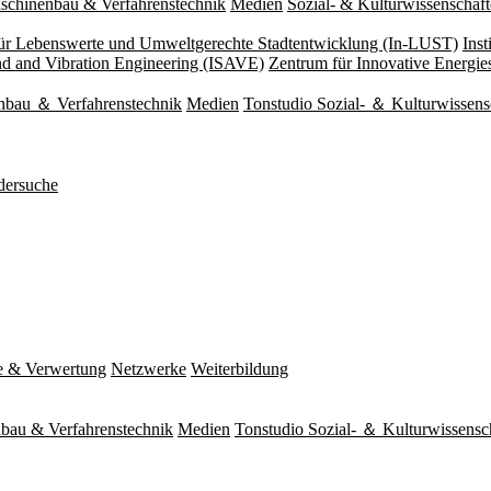
schinenbau & Verfahrenstechnik
Medien
Sozial- & Kulturwissenschaf
 für Lebenswerte und Umweltgerechte Stadtentwicklung (In-LUST)
Ins
und and Vibration Engineering (ISAVE)
Zentrum für Innovative Energi
nbau ＆ Verfahrenstechnik
Medien
Tonstudio Sozial- ＆ Kulturwissens
dersuche
e & Verwertung
Netzwerke
Weiterbildung
bau & Verfahrenstechnik
Medien
Tonstudio Sozial- ＆ Kulturwissensc