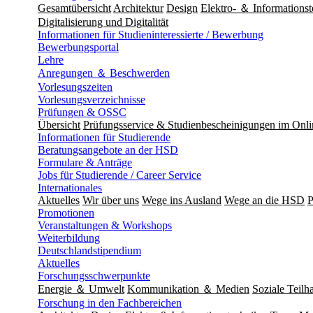
Gesamtübersicht
Architektur
Design
Elektro- ＆ Informationst
Digitalisierung und Digitalität
Informationen für Studieninteressierte / Bewerbung
Bewerbungsportal
Lehre
Anregungen ＆ Beschwerden
Vorlesungszeiten
Vorlesungsverzeichnisse
Prüfungen & OSSC
Übersicht
Prüfungsservice & Studienbescheinigungen im Onl
Informationen für Studierende
Beratungsangebote an der HSD
Formulare & Anträge
Jobs für Studierende / Career Service
Internationales
Aktuelles
Wir über uns
Wege ins Ausland
Wege an die HSD
P
Promotionen
Veranstaltungen & Workshops
Weiterbildung
Deutschlandstipendium
Aktuelles
Forschungsschwerpunkte
Energie ＆ Umwelt
Kommunikation ＆ Medien
Soziale Teilha
Forschung in den Fachbereichen