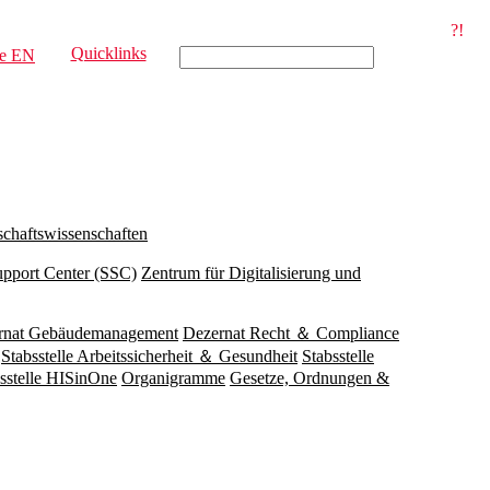
?!
Quicklinks
e
EN
schaftswissenschaften
upport Center (SSC)
Zentrum für Digitalisierung und
rnat Gebäudemanagement
Dezernat Recht ＆ Compliance
Stabsstelle Arbeitssicherheit ＆ Gesundheit
Stabsstelle
sstelle HISinOne
Organigramme
Gesetze, Ordnungen &