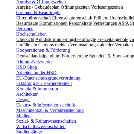
Anreise & Öffnungszeiten
Anreise / Gebäudeplan
Öffnungszeiten
Vorlesungszeiten
Gremien & Beauftragte
Ehrenbürgerschaft
Ehrensenatorenschaft
Frühere Hochschulle
Beauftragte
Kommissionen
Personalräte
Vertretungen
AStA
S
Personen
Hochschulleben
Übersicht
Antidiskriminierungsbeauftragte
Freizeitangebote
Ge
Unfälle am Campus melden
Veranstaltungskalender
Verhalten 
Kooperationen & Förderung
Deutschlandstipendium
Fördervereine
Spenden ＆ Sponsorin
Alumni-Netzwerke
HSD Shop
Arbeiten an der HSD
EU-Datenschutzgrundverordnung
Erklärung zur Barrierefreiheit
Kontakt & Impressum
Architektur
Design
Elektro- & Informationstechnik
Maschinenbau & Verfahrenstechnik
Medien
Sozial- & Kulturwissenschaften
Wirtschaftswissenschaften
Studiengänge