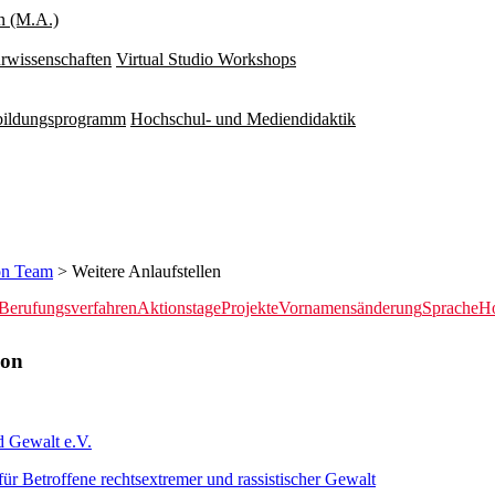
n (M.A.)
rwissenschaften
Virtual Studio Workshops
rbildungsprogramm
Hochschul- und Mediendidaktik
on Team
> Weitere Anlaufstellen
Berufungsverfahren
Aktionstage
Projekte
Vornamensänderung
Sprache
Ho
gion
d Gewalt e.V.
r Betroffene rechtsextremer und rassistischer Gewalt