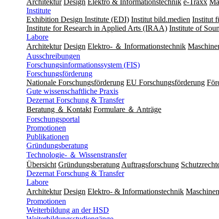
Architektur
Design
Elektro & Informationstechnik
e-Traxx
Ma
Institute
Exhibition Design Institute (EDI)
Institut bild.medien
Institut
Institute for Research in Applied Arts (IRAA)
Institute of So
Labore
Architektur
Design
Elektro- ＆ Informationstechnik
Maschine
Ausschreibungen
Forschungsinformationssystem (FIS)
Forschungsförderung
Nationale Forschungsförderung
EU Forschungsförderung
För
Gute wissenschaftliche Praxis
Dezernat Forschung & Transfer
Beratung ＆ Kontakt
Formulare ＆ Anträge
Forschungsportal
Promotionen
Publikationen
Gründungsberatung
Technologie- ＆ Wissenstransfer
Übersicht
Gründungsberatung
Auftragsforschung
Schutzrecht
Dezernat Forschung & Transfer
Labore
Architektur
Design
Elektro- & Informationstechnik
Maschinen
Promotionen
Weiterbildung an der HSD
Weiterbildungsstudiengänge