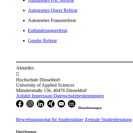
Autonomes PoC Referat​
Autonomes Queer Referat
Autonomes Frauen​referat​​
Enthinderungs​​refer​at​
Gender Referat​
Aktuelles

Hochschule Düsseldorf
University of Applied Sciences
Münsterstraße 156, 40476 Düsseldorf
Anfahrt
Impressum
Datenschutzbestimmungen
Dienstleistungen
Bewerbungsportal für Studienplätze
Zentrale Studienberatung
Einrichtungen