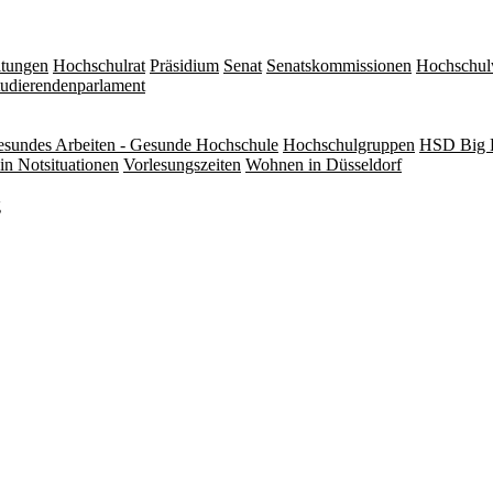
itungen
Hochschulrat
Präsidium
Senat
Senatskommissionen
Hochschul
tudierendenparlament
sundes Arbeiten - Gesunde Hochschule
Hochschulgruppen
HSD Big 
in Notsituationen
Vorlesungszeiten
Wohnen in Düsseldorf
g