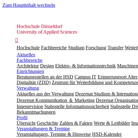
Zum Hauptinhalt wechseln
Hochschule
Hochschule Düsseldorf
Düsseldorf
University of Applied Sciences

Hochschule
Fachbereiche
Studium
Forschung
Transfer
Weiter
Aktuelles
Fachbereiche
Architektur
Design
Elektro- & Informationstechnik
Maschinen
Einrichtungen
Beratungsstellen an der HSD
Campus IT
Erinnerungsort Alter
Digitalität (ZDD)
Zentrum für Weiterbildung und Kompeten
Verwaltung
Aktuelles aus der Verwaltung
Dezernat Studium & Internation
Dezernat Kommunikation ＆ Marketing
Dezernat Organisat
Innenrevision
Stabsstelle In­for­ma­ti­ons­sicher­heit
Stabsstelle Di
Bekanntmachungen
Profil
Übersicht
Geschichte
Zahlen & Fakten
Werte & Leitbilder
Ima
Veranstaltungen & Termine
Veranstaltungen, Termine & Hinweise
HSD-Kalender