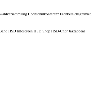
wahlversammlung
Hochschulkonferenz
Fachbereichsgremien
Band
HSD Infoscreen
HSD Shop
HSD-Chor Jazzappeal