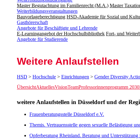
Master Begutachtung im Familienrecht (M.A.)
Master Taxatio
Weiterbildungsveranstaltungen
Bauvorlageberechtigung
HSD-Akademie für Sozial und Kultu
Gasthörerschaft
Angebote für Beschäftigte und Lehrende
E-Learningangebot der Hochschulbibliothek
Fort- und Weite
Angebote für Studierende
Weitere Anlauf­stellen
HSD
>
Hochschule
>
Einrichtungen
>
Gender Diversity Acti
Übersicht
Aktuelles
Vision
Team
Professorinnenprogramm 2030
​​​​​​weitere Anlaufstellen in Dü​sseldorf und der Re
Frauenberatungsstelle Düsseldorf e.V.​
Themis. Vertrauensstelle gegen sexuelle Belästigung un
Opferberatung Rheinland. Beratung und Unterstützung fü