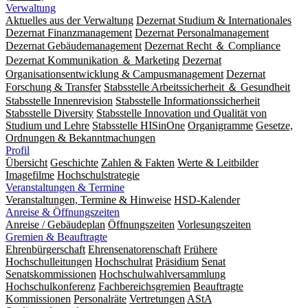
Verwaltung
Aktuelles aus der Verwaltung
Dezernat Studium & Internationales
Dezernat Finanzmanagement
Dezernat Personalmanagement
Dezernat Gebäudemanagement
Dezernat Recht ＆ Compliance
Dezernat Kommunikation ＆ Marketing
Dezernat
Organisationsentwicklung & Campusmanagement
Dezernat
Forschung & Transfer
Stabsstelle Arbeitssicherheit ＆ Gesundheit
Stabsstelle Innenrevision
Stabsstelle In­for­ma­ti­ons­sicher­heit
Stabsstelle Diversity
Stabsstelle Innovation und Qualität von
Studium und Lehre
Stabsstelle HISinOne
Organigramme
Gesetze,
Ordnungen & Bekanntmachungen
Profil
Übersicht
Geschichte
Zahlen & Fakten
Werte & Leitbilder
Imagefilme
Hochschulstrategie
Veranstaltungen & Termine
Veranstaltungen, Termine & Hinweise
HSD-Kalender
Anreise & Öffnungszeiten
Anreise / Gebäudeplan
Öffnungszeiten
Vorlesungszeiten
Gremien & Beauftragte
Ehrenbürgerschaft
Ehrensenatorenschaft
Frühere
Hochschulleitungen
Hochschulrat
Präsidium
Senat
Senatskommissionen
Hochschulwahlversammlung
Hochschulkonferenz
Fachbereichsgremien
Beauftragte
Kommissionen
Personalräte
Vertretungen
AStA