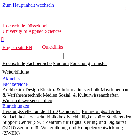
Zum Hauptinhalt wechseln
?!
Hochschule
Hochschule Düsseldorf
Düsseldorf
University of Applied Sciences

Quicklinks
English site
EN
Hochschule
Fachbereiche
Studium
Forschung
Transfer
Weiterbildung
Aktuelles
Fachbereiche
Architektur
Design
Elektro- & Informationstechnik
Maschinenbau
& Verfahrenstechnik
Medien
Sozial- & Kulturwissenschaften
Wirtschaftswissenschaften
Einrichtungen
Beratungsstellen an der HSD
Campus IT
Erinnerungsort Alter
Schlachthof
Hochschulbibliothek
Nachhaltigkeitsbüro
Studierenden
Support Center (SSC)
Zentrum für Digitalisierung und Digitalität
(ZDD)
Zentrum für Weiterbildung und Kompetenzentwicklung
(ZWEK)