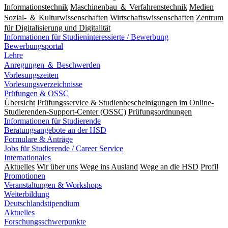
Informationstechnik
Maschinenbau ＆ Verfahrenstechnik
Medien
Sozial- ＆ Kulturwissenschaften
Wirtschaftswissenschaften
Zentrum
für Digitalisierung und Digitalität
Informationen für Studieninteressierte / Bewerbung
Bewerbungsportal
Lehre
Anregungen ＆ Beschwerden
Vorlesungszeiten
Vorlesungsverzeichnisse
Prüfungen & OSSC
Übersicht
Prüfungsservice & Studienbescheinigungen im Online-
Studierenden-Support-Center (OSSC)
Prüfungsordnungen
Informationen für Studierende
Beratungsangebote an der HSD
Formulare & Anträge
Jobs für Studierende / Career Service
Internationales
Aktuelles
Wir über uns
Wege ins Ausland
Wege an die HSD
Profil
Promotionen
Veranstaltungen & Workshops
Weiterbildung
Deutschlandstipendium
Aktuelles
Forschungsschwerpunkte