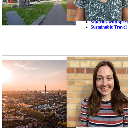
Finding accommod
Health insurance
Semester contribut
Cost of living
Students with speci
Sustainable Travel
Upon arrival
Find out more about:
Orientation week 
enrolment
Registering with th
Applying for a res
Opening a bank ac
Broadcasting fee
Tutors of the Inter
Office
Virtual campus tou