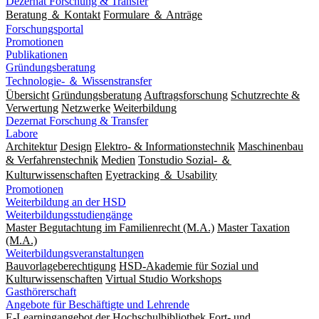
Dezernat Forschung & Transfer
Beratung ＆ Kontakt
Formulare ＆ Anträge
Forschungsportal
Promotionen
Publikationen
Gründungsberatung
Technologie- ＆ Wissenstransfer
Übersicht
Gründungsberatung
Auftragsforschung
Schutzrechte &
Verwertung
Netzwerke
Weiterbildung
Dezernat Forschung & Transfer
Labore
Architektur
Design
Elektro- & Informationstechnik
Maschinenbau
& Verfahrenstechnik
Medien
Tonstudio Sozial- ＆
Kulturwissenschaften
Eyetracking ＆ Usability
Promotionen
Weiterbildung an der HSD
Weiterbildungsstudiengänge
Master Begutachtung im Familienrecht (M.A.)
Master Taxation
(M.A.)
Weiterbildungsveranstaltungen
Bauvorlageberechtigung
HSD-Akademie für Sozial und
Kulturwissenschaften
Virtual Studio Workshops
Gasthörerschaft
Angebote für Beschäftigte und Lehrende
E-Learningangebot der Hochschulbibliothek
Fort- und