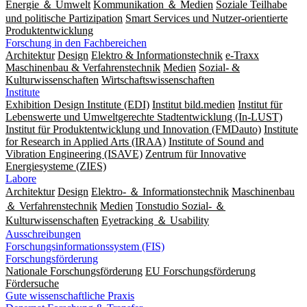
Energie ＆ Umwelt
Kommunikation ＆ Medien
Soziale Teilhabe
und politische Partizipation
Smart Services und Nutzer-orientierte
Produktentwicklung
Forschung in den Fachbereichen
Architektur
Design
Elektro & Informationstechnik
e-Traxx
Maschinenbau & Verfahrenstechnik
Medien
Sozial- &
Kulturwissenschaften
Wirtschaftswissenschaften
Institute
Exhibition Design Institute (EDI)
Institut bild.medien
Institut für
Lebenswerte und Umweltgerechte Stadtentwicklung (In-LUST)
Institut für Produktentwicklung und Innovation (FMDauto)
Institute
for Research in Applied Arts (IRAA)
Institute of Sound and
Vibration Engineering (ISAVE)
Zentrum für Innovative
Energiesysteme (ZIES)
Labore
Architektur
Design
Elektro- ＆ Informationstechnik
Maschinenbau
＆ Verfahrenstechnik
Medien
Tonstudio Sozial- ＆
Kulturwissenschaften
Eyetracking ＆ Usability
Ausschreibungen
Forschungsinformationssystem (FIS)
Forschungsförderung
Nationale Forschungsförderung
EU Forschungsförderung
Fördersuche
Gute wissenschaftliche Praxis