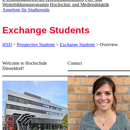
Weiterbildungsprogramm
Hochschul- und Mediendidaktik
Angebote für Studierende
Exchange Students
HSD
>
Prospective Students
>
Exchange Students
> Overview
​​​​​​​​​​​​​​​​​​​​​​​Welcome to Hochschule
Contact
Düsseldorf!
Before the exchange
Here you will find in
about:
Application proce
Course catalogue 
courses
Applying for a visa