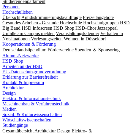
Studierendenparlament
Personen
Hochschulleben
Übersicht
Antidiskriminierungsbeauftragte
Freizeitangebote
Gesundes Arbeiten - Gesunde Hochschule
Hochschulgruppen
HSD
Big Band
HSD Infoscreen
HSD Shop
HSD-Chor Jazzappeal
Unfälle am Campus melden
Veranstaltungskalender
Verhalten in
Notsituationen
Vorlesungszeiten
Wohnen in Düsseldorf
Kooperationen & Förderung
Deutschlandstipendium
Fördervereine
Spenden ＆ Sponsoring
Alumni-Netzwerke
HSD Shop
Arbeiten an der HSD
EU-Datenschutzgrundverordnung
Erklärung zur Barrierefreiheit
Kontakt & Impressum
Architektur
Design
Elektro- & Informationstechnik
Maschinenbau & Verfahrenstechnik
Medien
Sozial- & Kulturwissenschaften
Wirtschaftswissenschaften
Studiengänge
Gesamtübersicht
Architektur
Design
Elektro- ＆